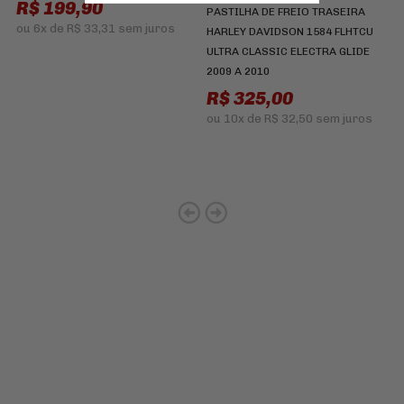
R$ 199,90
PASTILHA DE FREIO TRASEIRA
ou
6x
de
R$ 33,31
sem juros
HARLEY DAVIDSON 1584 FLHTCU
ULTRA CLASSIC ELECTRA GLIDE
2009 A 2010
R$ 325,00
ou
10x
de
R$ 32,50
sem juros
Cadastre-se e receba ofertas
e descontos
exclusivos em