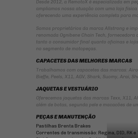
Desde 2012, a RemotoX é especializada em pe
ampliamos nossa atuação com uma loja física 
oferecendo uma experiência completa para mo
Somos proprietários da marca
Allstrong
e imp
renomada
Ognibene Chain Tech
, fornecedora 
tanto o consumidor final quanto oficinas e lo
no segmento de motopeças.
CAPACETES DAS MELHORES MARCAS
Trabalhamos com capacetes das marcas: Airoh 
Bieffe, Peels, X11, AGV, Shark, Suomy, Arai, Shoe
JAQUETAS E VESTUÁRIO
Oferecemos jaquetas das marcas Texx, X11, Al
além de botas, segunda pele e macacões de u
PEÇAS E MANUTENÇÃO
Pastilhas Brenta Brakes
Correntes de transmissão: Regina, DID, RK e