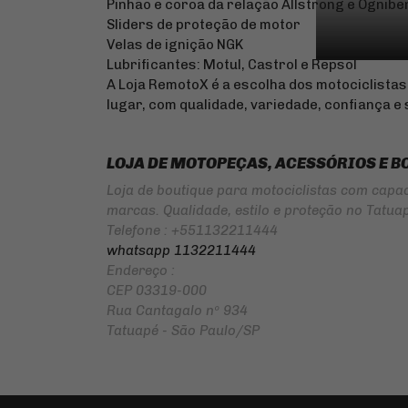
Pinhão e coroa da relação Allstrong e Ognibe
Sliders de proteção de motor
Velas de ignição NGK
Lubrificantes: Motul, Castrol e Repsol
A Loja RemotoX é a escolha dos motociclista
lugar, com qualidade, variedade, confiança e
LOJA DE MOTOPEÇAS, ACESSÓRIOS E B
Loja de boutique para motociclistas com capac
marcas. Qualidade, estilo e proteção no Tatua
Telefone : +551132211444
whatsapp 1132211444
Endereço :
CEP 03319-000
Rua Cantagalo nº 934
Tatuapé - São Paulo/SP