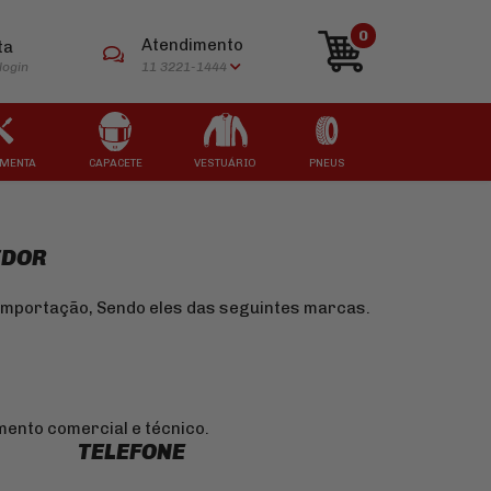
0
Atendimento
ta
login
11 3221-1444
MENTA
CAPACETE
VESTUÁRIO
PNEUS
ARCAS
ARCAS
ARCAS
ARCAS
ARCAS
IDOR
importação, Sendo eles das seguintes marcas.
mento comercial e técnico.
TELEFONE