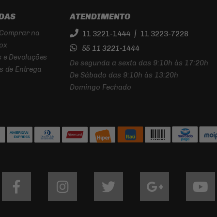
ILUMINAÇÃO
DAS
ATENDIMENTO
EMENDA
PARA
|
Comprar na
11 3221-1444
11 3223-7228
CORRENTE
DE
ox
55 11 3221-1444
TRANSMISSAO
 e Devoluções
De segunda a sexta das 9:10h às 17:20h
MANOPLAS
s de Entrega
De Sábado das 9:10h às 13:20h
CORREIAS
Domingo Fechado
REPARO
DO
FREIO
Facebook
Instagram
twitter
google
Youtub