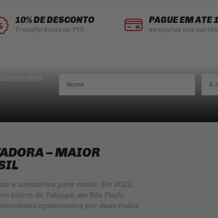
PAGUE EM ATÉ 
10% DE DESCONTO
sem juros nos cartõe
Transferência ou PIX
 descontos
TADORA – MAIOR
SIL
ças e acessórios para motos. Em 2022,
no bairro do Tatuapé, em São Paulo,
tociclistas apaixonados por duas rodas.