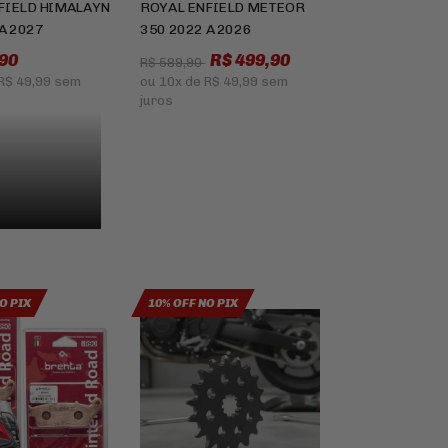
FIELD HIMALAYN
ROYAL ENFIELD METEOR
A 2027
350 2022 A 2026
90
R$ 499,90
R$ 589,90
R$ 49,99
sem
ou
10x
de
R$ 49,99
sem
juros
O PIX
10% OFF NO PIX