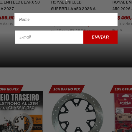
L ENFIELD BEAR 650
ROYAL ENFIELD
ROYAL EN
 A 2027
GUERRILLA 450 2026 A
450 2026 
2027
499,90
R$ 499,
R$ 499,90
x
de
R$ 49,99
sem
ou
10x
de
R$ 589,90
juros
ou
10x
de
R$ 49,99
sem
juros
ENVIAR
OFF NO PIX
10% OFF NO PIX
10% OFF N