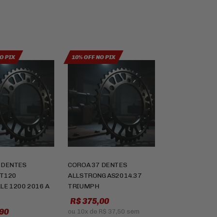
O PIX
10% OFF NO PIX
 DENTES
COROA 37 DENTES
T120
ALLSTRONG AS2014.37
LE 1200 2016 A
TRIUMPH
R$ 375,00
90
ou
10x
de
R$ 37,50
sem