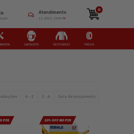
0
Atendimento
ta
login
11 3221-1444
MENTA
CAPACETE
VESTUÁRIO
PNEUS
ARCAS
ARCAS
ARCAS
ARCAS
ARCAS
valiações
A - Z
Z - A
Data de lançamento
O PIX
10% OFF NO PIX