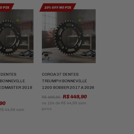
O PIX
10% OFF NO PIX
 DENTES
COROA 37 DENTES
BONNEVILLE
TRIUMPH BONNEVILLE
EDMASTER 2018
1200 BOBBER 2017 A 2026
R$ 449,90
R$ 499,90
90
ou
10x
de
R$ 44,99
sem
juros
R$ 44,99
sem