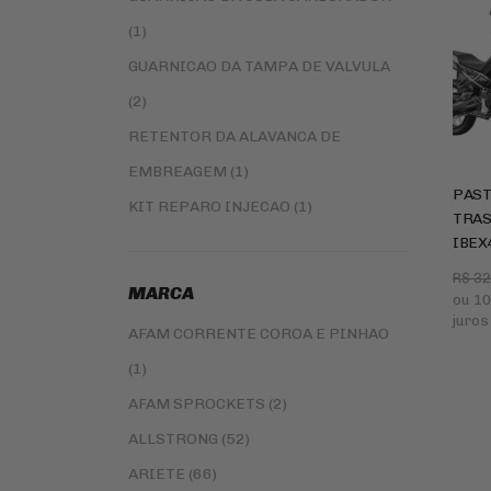
CORRENTES DE TRANSMISSAO
VALVULA DE PNEU / TAMPA DA VALVULA DO
(1)
LIMPEZA E LUBRIFICANTES
PNEU
VELAS DE IGNICAO
GUARNICAO DA TAMPA DE VALVULA
JUNTA DE MOTOR E SIMILAR
SLIDER
(2)
FERRAMENTA
PINHÃO
RETENTOR DA ALAVANCA DE
FILTRO DE ÓLEO
EMBREAGEM (1)
BATERIAS
CAPACETE
PAST
KIT REPARO INJECAO (1)
KIT COROA E PINHAO
TRAS
RETENTOR DO PINHAO (1)
IBEX
VESTUÁRIO
COROA (233)
R$ 3
MARCA
ou
10
CORRENTES DE TRANSMISSAO (56)
PNEUS
juros
AFAM CORRENTE COROA E PINHAO
JUNTA DE MOTOR E SIMILAR (3)
(1)
PASTILHA DE FREIO PARA MOTOS
AFAM SPROCKETS (2)
(1439)
ALLSTRONG (52)
MANETES PARA MOTOS (69)
ARIETE (66)
PINHÃO (212)