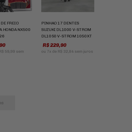
 DE FREIO
PINHAO 17 DENTES
A HONDA NX500
SUZUKI DL1000 V-STROM
026
DL1050 V-STROM 1050XT
90
R$ 229,90
R$ 59,99
sem
ou
7x
de
R$ 32,84
sem juros
os