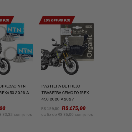
O PIX
10% OFF NO PIX
 DIRECAO NTN
PASTILHA DE FREIO
BEX450 2026 A
TRASEIRA CFMOTO IBEX
450 2026 A 2027
90
R$ 175,00
R$ 199,90
$ 33,32
sem juros
ou
5x
de
R$ 35,00
sem juros