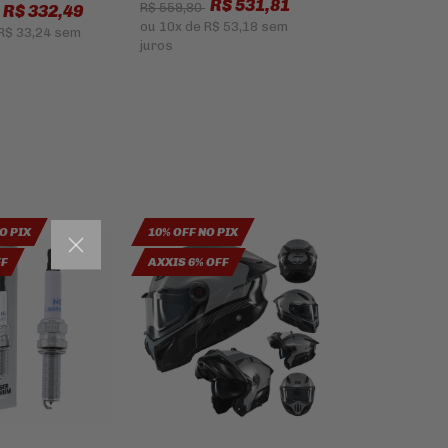
R$ 531,81
R$ 559,80
R$ 332,49
ou
10x
de
R$ 53,18
sem
R$ 33,24
sem
juros
O PIX
10% OFF NO PIX
FF
AXXIS 6% OFF