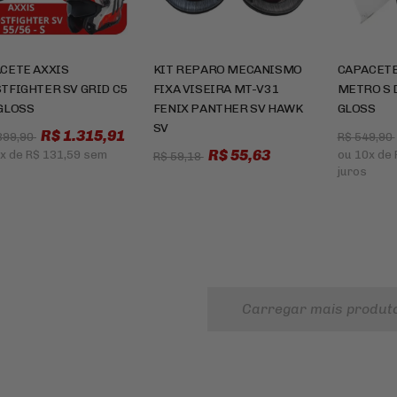
CETE AXXIS
KIT REPARO MECANISMO
CAPACETE
TFIGHTER SV GRID C5
FIXA VISEIRA MT-V31
METRO S 
GLOSS
FENIX PANTHER SV HAWK
GLOSS
SV
R$ 1.315,91
399,90
R$ 549,90
R$ 55,63
x
de
R$ 131,59
sem
ou
10x
de
R$ 59,18
juros
Carregar mais produt