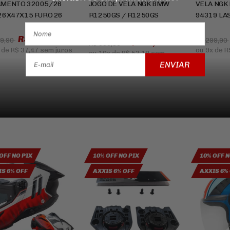
MENTO 32005/26
JOGO DE VELA NGK BMW
VELA NGK
26X47X15 FURO 26
R1250GS / R1250GS
94319 LA
ADVENTURE 2019 A 2024
R$ 149,90
59,90
R$ 299,90
R$ 531,81
R$ 559,80
de
R$ 37,47
sem juros
ou
9x
de
R
ou
10x
de
R$ 53,18
sem
juros
ENVIAR
OFF NO PIX
10% OFF NO PIX
10% OFF N
S 6% OFF
AXXIS 6% OFF
AXXIS 6%