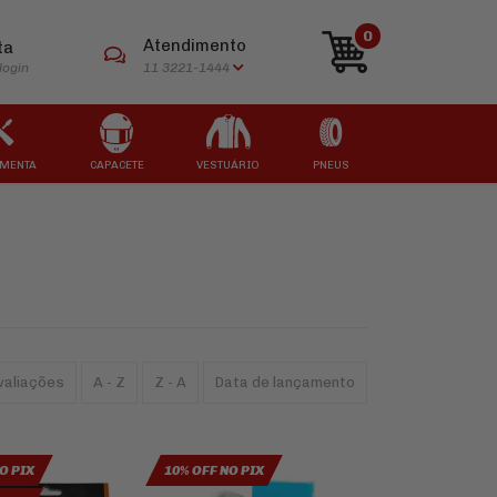
0
Atendimento
ta
login
11 3221-1444
MENTA
CAPACETE
VESTUÁRIO
PNEUS
ARCAS
ARCAS
ARCAS
ARCAS
ARCAS
valiações
A - Z
Z - A
Data de lançamento
O PIX
10% OFF NO PIX