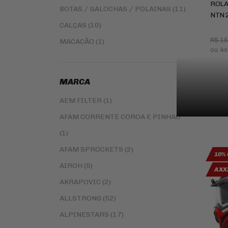
ROLA
BOTAS / GALOCHAS / POLAINAS (11)
NTN 
CALÇAS (10)
R$ 1
MACACÃO (1)
ou
4x
SEGUNDA PELE (5)
BALACLAVA (1)
MARCA
BONÉS (9)
AEM FILTER (1)
AFAM CORRENTE COROA E PINHAO
(1)
AFAM SPROCKETS (2)
10% 
AIROH (5)
AXXI
AKRAPOVIC (2)
ALLSTRONG (52)
ALPINESTARS (17)