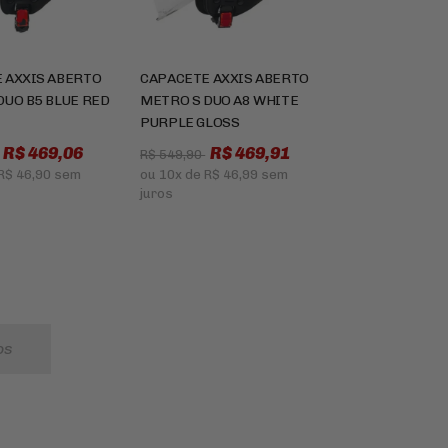
 AXXIS ABERTO
CAPACETE AXXIS ABERTO
DUO B5 BLUE RED
METRO S DUO A8 WHITE
PURPLE GLOSS
R$ 469,06
R$ 469,91
R$ 549,90
R$ 46,90
sem
ou
10x
de
R$ 46,99
sem
juros
os