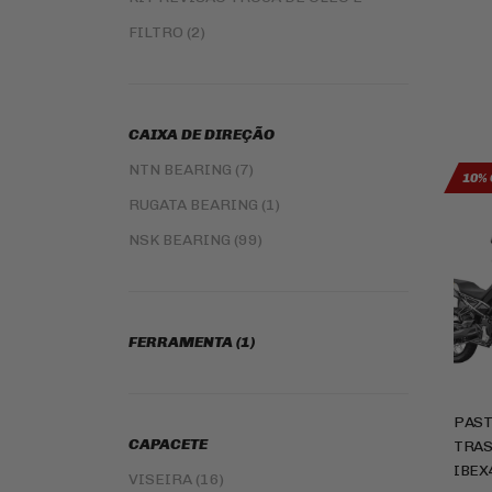
CAPA PARA MOTO (4)
EMBREAGEM (12)
FILTRO (2)
ALFORGE (8)
ILUMINAÇÃO (6)
AUXILIAR DE PARTIDA
EMENDA PARA CORRENTE DE
TRANSMISSAO
CAIXA DE DIREÇÃO
MANOPLAS (3)
CORREIAS
NTN BEARING (7)
10% 
REPARO DO FREIO (1)
RUGATA BEARING (1)
NSK BEARING (99)
FERRAMENTA (1)
PAST
CAPACETE
TRAS
IBEX
VISEIRA (16)