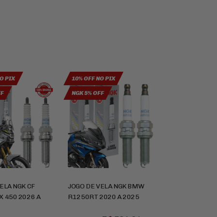
O PIX
10% OFF NO PIX
FF
NGK 5% OFF
ELA NGK CF
JOGO DE VELA NGK BMW
X 450 2026 A
R1250RT 2020 A 2025