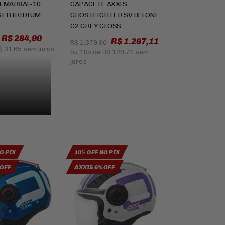
 LMAR8AI-10
CAPACETE AXXIS
SER IRIDIUM
GHOSTFIGHTER SV BITONE
C2 GREY GLOSS
R$ 284,90
R$ 1.297,11
R$ 1.379,90
$ 31,65
sem juros
ou
10x
de
R$ 129,71
sem
juros
O PIX
10% OFF NO PIX
 OFF
AXXIS 6% OFF