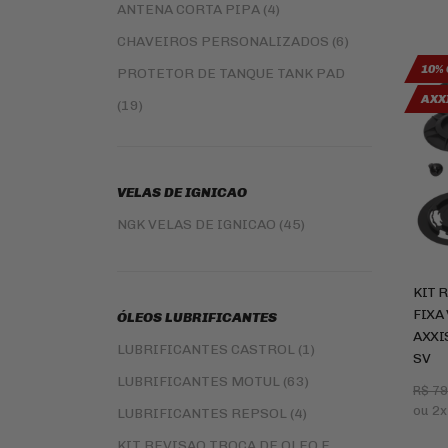
ANTENA CORTA PIPA (4)
PINHÃO (212)
CHAVEIROS PERSONALIZADOS (6)
FILTRO DE ÓLEO (167)
10% 
PROTETOR DE TANQUE TANK PAD
LIMPEZA E LUBRIFICANTES (3)
AXXI
(19)
BATERIAS (40)
POTENIRAS E ESCAPAMENTOS (5)
KIT COROA E PINHAO (154)
ESCAPAMENTOS E PONTEIRA (4)
KIT RELAÇÃO - TRANSMISSÃO (259)
VELAS DE IGNICAO
SLIDER (22)
CABOS DE COMANDO (112)
NGK VELAS DE IGNICAO (45)
BAÚ / BAULETOS / MALAS LATERAIS
ROLAMENTOS (55)
(25)
RETENTOR DE BENGALA (123)
KIT 
BAGAGEIRO / SUPORTE DE BAÚ (36)
DISCO DE FREIO (203)
FIXA
ÓLEOS LUBRIFICANTES
INTERCOMUNICADOR (1)
AXXI
DISCO DE EMBREAGEM (7)
LUBRIFICANTES CASTROL (1)
SV
PROTETOR DE MÃO (3)
BUCHA DA COROA COXIM (13)
LUBRIFICANTES MOTUL (63)
R$ 7
PROTETOR DE MOTOR (6)
RETROVISORES (5)
ou
2x
LUBRIFICANTES REPSOL (4)
REFORÇO DE QUADRO (1)
LONA DE FREIO (4)
KIT REVISAO TROCA DE OLEO E