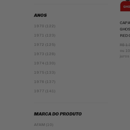
ARIETE (66)
ASPEN (34)
ANOS
ASW (4)
CAPA
1970 (122)
GHOS
ATHENA (61)
1971 (123)
RED 
AXXIS (78)
1972 (125)
R$ 1.
BATERIAS ALIANT (1)
ou
10
1973 (128)
juros
BATERIAS MOTOBATT (45)
1974 (130)
BELL CAPACETES (2)
1975 (133)
BERING (2)
1976 (137)
BMC FILTER | FILTROS ESPORTIVOS
1977 (141)
(30)
1978 (144)
BOTAS MONDEON (4)
1979 (146)
BRANDY (17)
MARCA DO PRODUTO
1980 (163)
BREMBO (58)
AFAM (10)
1981 (168)