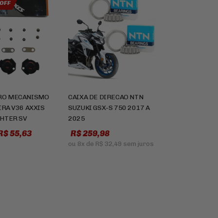
 OFF
RO MECANISMO
CAIXA DE DIRECAO NTN
IRA V36 AXXIS
SUZUKI GSX-S 750 2017 A
HTER SV
2025
R$ 55,63
R$ 259,98
ou
8x
de
R$ 32,49
sem juros