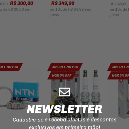
R$ 300,00
R$ 349,90
29,90
R$ 349,99
ILUMINAÇÃO
x
de
R$ 30,00
sem
ou
10x
de
R$ 34,99
sem
ou
10x
de
EMENDA
juros
juros
PARA
CORRENTE
DE
TRANSMISSAO
MANOPLAS
CORREIAS
REPARO
DO
FREIO
OFF NO PIX
10% OFF NO PIX
10% OFF N
NGK 5% OFF
NGK 5% O
NEWSLETTER
Cadastre-se e receba ofertas e descontos
exclusivos em primeira mão!