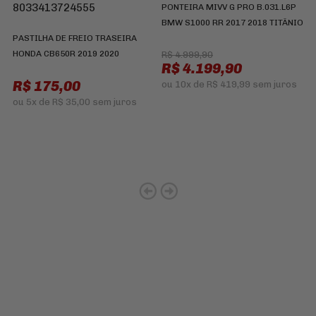
I
PONTEIRA MIVV G PRO B.031.L6P
X
BMW S1000 RR 2017 2018 TITÂNIO
PASTILHA DE FREIO TRASEIRA
HONDA CB650R 2019 2020
R$ 4.999,90
R$ 4.199,90
R$ 175,00
ou
10x
de
R$ 419,99
sem juros
ou
5x
de
R$ 35,00
sem juros
Cadastre-se e receba ofertas