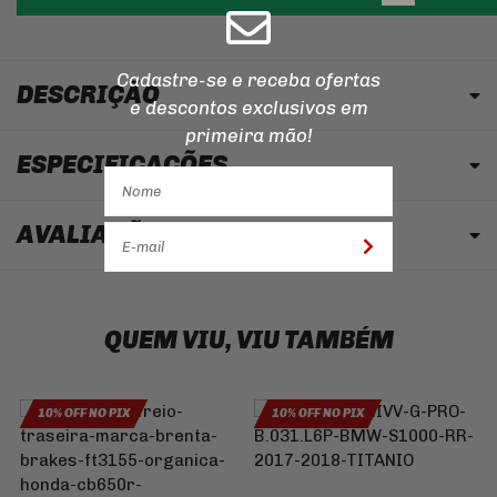
Cadastre-se e receba ofertas
DESCRIÇÃO
e descontos
exclusivos em
primeira mão!
ESPECIFICAÇÕES
AVALIAÇÃO
QUEM VIU, VIU TAMBÉM
10% OFF NO PIX
10% OFF NO PIX
P