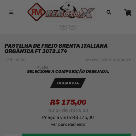
Remotox
10% OFF NO PIX
PASTILHA DE FREIO BRENTA ITALIANA
ORGÂNICA FT 3072.174
Cód.:
8292
Marca:
BRENTA BRAKES
SELECIONE A COMPOSIÇÃO DESEJADA.
ORGANICA
R$ 175,00
ou
de
5
x
R$ 35,00
Preço a vista:
R$ 175,00
ver parcelamento