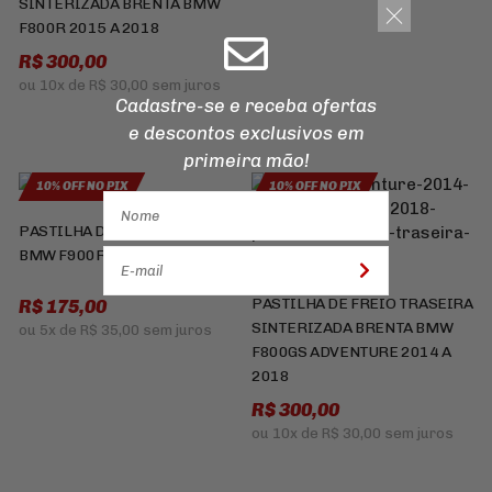
SINTERIZADA BRENTA BMW
F800R 2015 A 2018
R$ 300,00
ou
10x
de
R$ 30,00
sem juros
Cadastre-se e receba ofertas
e descontos
exclusivos em
primeira mão!
10% OFF NO PIX
10% OFF NO PIX
PASTILHA DE FREIO TRASEIRA
BMW F900R 2022 A 2024
PASTILHA DE FREIO TRASEIRA
R$ 175,00
SINTERIZADA BRENTA BMW
ou
5x
de
R$ 35,00
sem juros
F800GS ADVENTURE 2014 A
2018
R$ 300,00
ou
10x
de
R$ 30,00
sem juros