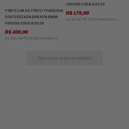
F800GS 2008 A 2018
PASTILHA DE FREIO TRASEIRA
R$ 175,00
SINTERIZADA BRENTA BMW
ou
5x
de
R$ 35,00
sem juros
F800GS 2008 A 2018
R$ 300,00
ou
10x
de
R$ 30,00
sem juros
Carregar mais produtos
Cadastre-se e receba ofertas