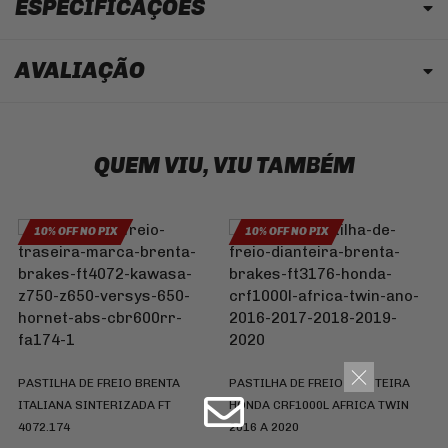
ESPECIFICAÇÕES
AVALIAÇÃO
QUEM VIU, VIU TAMBÉM
10% OFF NO PIX
10% OFF NO PIX
D
Y
7
PASTILHA DE FREIO BRENTA
PASTILHA DE FREIO DIANTEIRA
ITALIANA SINTERIZADA FT
HONDA CRF1000L AFRICA TWIN
4072.174
2016 A 2020