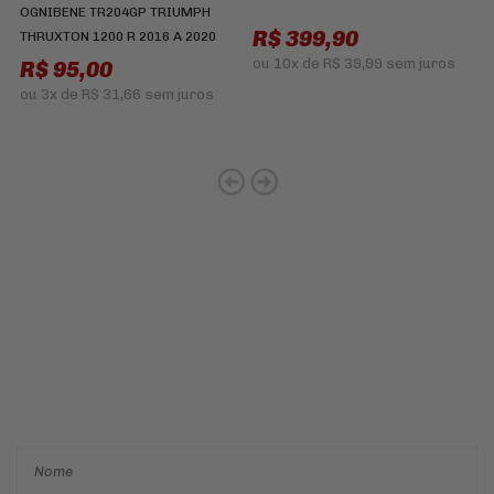
OGNIBENE TR204GP TRIUMPH
R$ 399,90
THRUXTON 1200 R 2016 A 2020
ou
10x
de
R$ 39,99
sem juros
R$ 95,00
ou
3x
de
R$ 31,66
sem juros
Cadastre-se e receba ofertas
e descontos
exclusivos em
primeira mão!