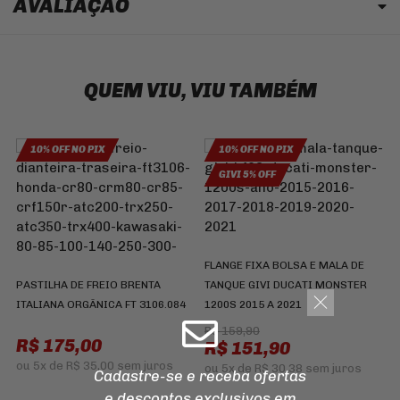
AVALIAÇÃO
QUEM VIU, VIU TAMBÉM
10% OFF NO PIX
10% OFF NO PIX
GIVI 5% OFF
FLANGE FIXA BOLSA E MALA DE
P
PASTILHA DE FREIO BRENTA
TANQUE GIVI DUCATI MONSTER
H
ITALIANA ORGÂNICA FT 3106.084
1200S 2015 A 2021
N
R$ 159,90
R$ 175,00
R$ 151,90
ou
5x
de
R$ 35,00
sem juros
ou
5x
de
R$ 30,38
sem juros
Cadastre-se e receba ofertas
e descontos
exclusivos em