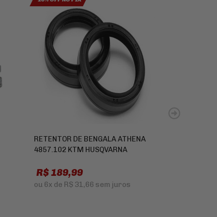
RETENTOR DE BENGALA ATHENA
PASTILHA DE
4857.102 KTM HUSQVARNA
ROYAL ENFIEL
A 2022
R$ 189,99
R$ 175,0
ou
6x
de
R$ 31,66
sem juros
ou
5x
de
R$ 3