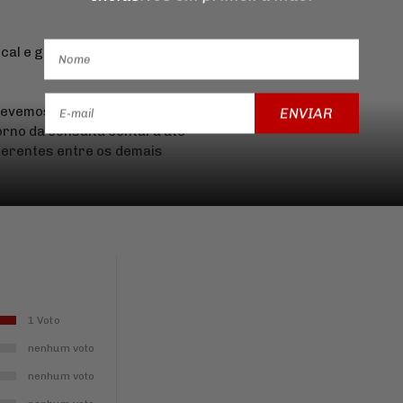
cal e guia do imposto junto
devemos buscar a base legal
ENVIAR
torno da consulta contará até
iferentes entre os demais
1 Voto
nenhum voto
nenhum voto