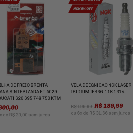
NGK 5% OFF
ILHA DE FREIO BRENTA
VELA DE IGNICAO NGK LASER
IANA SINTERIZADA FT 4029
IRIDIUM IFR6G-11K 1314
DUCATI 620 695 748 750 KTM
R$ 189,99
300,00
R$ 199,99
ou
6x
de
R$ 31,66
sem juros
x
de
R$ 30,00
sem juros