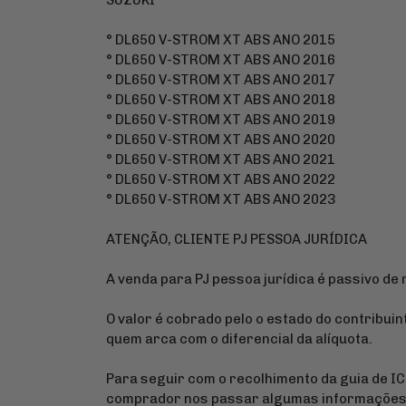
SUZUKI
° DL650 V-STROM XT ABS ANO 2015
° DL650 V-STROM XT ABS ANO 2016
° DL650 V-STROM XT ABS ANO 2017
° DL650 V-STROM XT ABS ANO 2018
° DL650 V-STROM XT ABS ANO 2019
° DL650 V-STROM XT ABS ANO 2020
° DL650 V-STROM XT ABS ANO 2021
° DL650 V-STROM XT ABS ANO 2022
° DL650 V-STROM XT ABS ANO 2023
ATENÇÃO, CLIENTE PJ PESSOA JURÍDICA
A venda para PJ pessoa jurídica é passivo de
O valor é cobrado pelo o estado do contribuin
quem arca com o diferencial da alíquota.
Para seguir com o recolhimento da guia de I
comprador nos passar algumas informações s