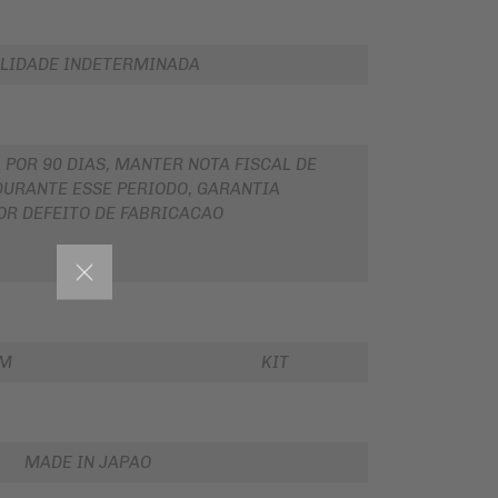
LIDADE INDETERMINADA
 POR 90 DIAS, MANTER NOTA FISCAL DE
URANTE ESSE PERIODO, GARANTIA
OR DEFEITO DE FABRICACAO
EM
KIT
MADE IN JAPAO