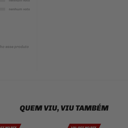
nenhum voto
nenhum voto
nho esse produto
QUEM VIU, VIU TAMBÉM
OFF NO PIX
10% OFF NO PIX