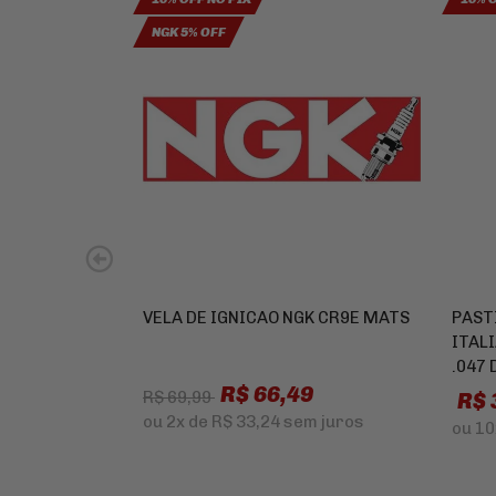
NGK 5% OFF
VELA DE IGNICAO NGK CR9E MATS
PAST
ITAL
.047 
R$ 66,49
R$ 
R$ 69,99
ou
2x
de
R$ 33,24
sem juros
ou
10