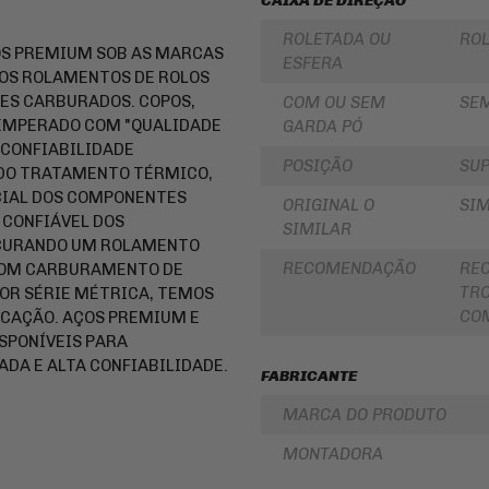
CAIXA DE DIREÇÃO
PARA
ROLAMENTOS
BOLSA
ROLETADA OU
RO
DE
S PREMIUM SOB AS MARCAS
RETENTOR
ESFERA
TANQUE
DE
 OS ROLAMENTOS DE ROLOS
BENGALA
INTERCOMUNICADOR
S CARBURADOS. COPOS,
COM OU SEM
SE
DISCO
 TEMPERADO COM "QUALIDADE
GARDA PÓ
PROTETOR
DE
 CONFIABILIDADE
DE
FREIO
POSIÇÃO
SUP
MÃO
 DO TRATAMENTO TÉRMICO,
DISCO
CIAL DOS COMPONENTES
PROTETOR
DE
ORIGINAL O
SIM
DE
EMBREAGEM
 CONFIÁVEL DOS
SIMILAR
MOTOR
OCURANDO UM ROLAMENTO
BUCHA
REFORÇO
RECOMENDAÇÃO
RE
 COM CARBURAMENTO DE
DA
DE
COROA
TRO
OR SÉRIE MÉTRICA, TEMOS
QUADRO
COXIM
COM
ICAÇÃO. AÇOS PREMIUM E
CAPA
RETROVISORES
SPONÍVEIS PARA
PARA
ADA E ALTA CONFIABILIDADE.
MOTO
LONA
FABRICANTE
DE
ALFORGE
FREIO
MARCA DO PRODUTO
AUXILIAR
SUSPENSÃO
DE
MONTADORA
PARTIDA
EMBREAGEM