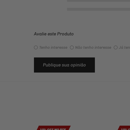
Avalie este Produto
Tenho interesse
Não tenho interesse
Já te
Publique sua opinião
10% OFF NO PIX
10% 