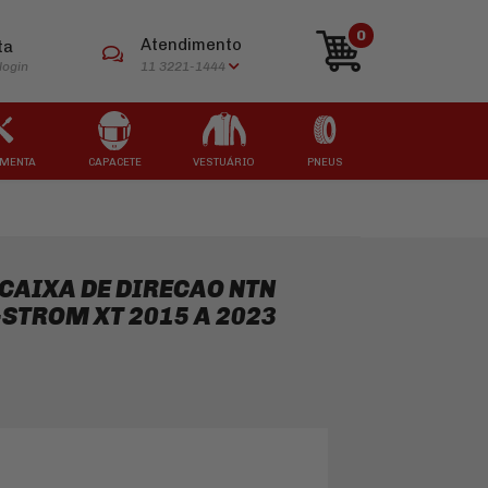
0
Atendimento
ta
login
11 3221-1444
MENTA
CAPACETE
VESTUÁRIO
PNEUS
ARCAS
ARCAS
ARCAS
ARCAS
ARCAS
CAIXA DE DIRECAO NTN
-STROM XT 2015 A 2023