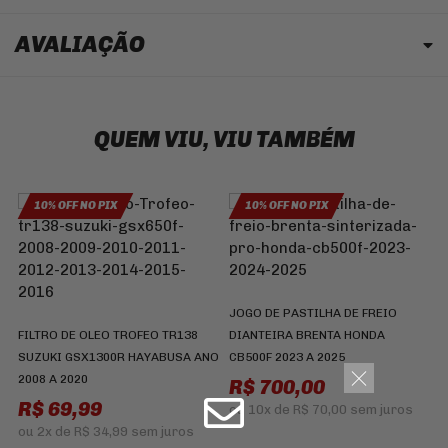
AVALIAÇÃO
QUEM VIU, VIU TAMBÉM
10% OFF NO PIX
10% OFF NO PIX
V
A
K
JOGO DE PASTILHA DE FREIO
S
FILTRO DE OLEO TROFEO TR138
DIANTEIRA BRENTA HONDA
R
SUZUKI GSX1300R HAYABUSA ANO
CB500F 2023 A 2025
2008 A 2020
R$ 700,00
R$ 69,99
ou
10x
de
R$ 70,00
sem juros
ou
2x
de
R$ 34,99
sem juros