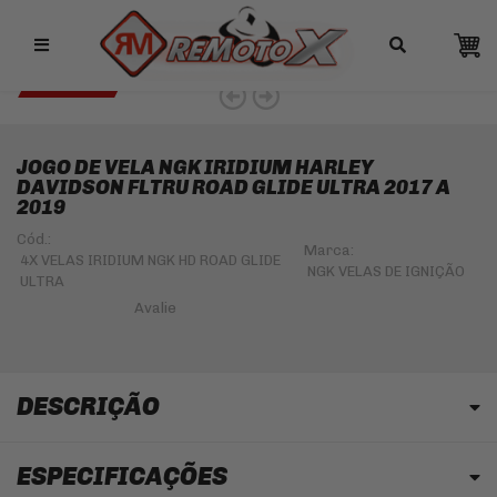
Remotox
10% OFF NO PIX
NGK 5% OFF
JOGO DE VELA NGK IRIDIUM HARLEY
DAVIDSON FLTRU ROAD GLIDE ULTRA 2017 A
2019
Cód.:
Marca:
4X VELAS IRIDIUM NGK HD ROAD GLIDE
NGK VELAS DE IGNIÇÃO
ULTRA
DESCRIÇÃO
ESPECIFICAÇÕES