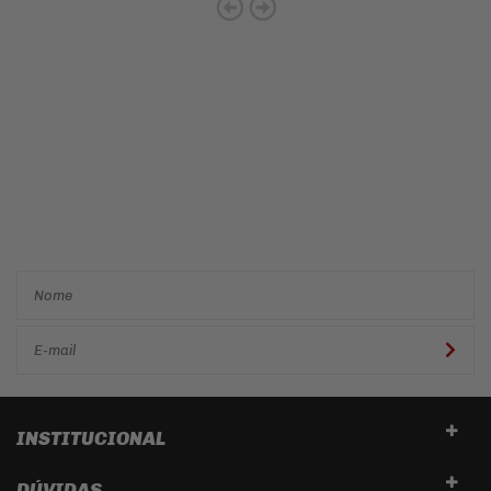
Cadastre-se e receba ofertas
e descontos
exclusivos em
primeira mão!
INSTITUCIONAL
DÚVIDAS