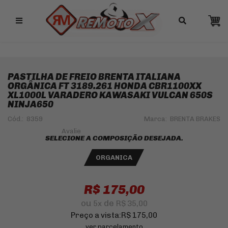
Remotox
10% OFF NO PIX
PASTILHA DE FREIO BRENTA ITALIANA
ORGÂNICA FT 3189.261 HONDA CBR1100XX
XL1000L VARADERO KAWASAKI VULCAN 650S
NINJA650
Cód.:
8359
Marca:
BRENTA BRAKES
SELECIONE A COMPOSIÇÃO DESEJADA.
ORGANICA
R$ 175,00
ou
de
5
x
R$ 35,00
Preço a vista:
R$ 175,00
ver parcelamento