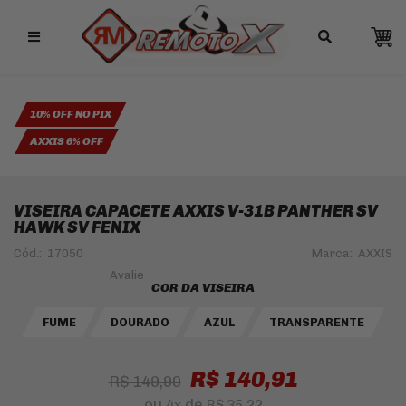
Remotox
10% OFF NO PIX
AXXIS 6% OFF
VISEIRA CAPACETE AXXIS V-31B PANTHER SV
HAWK SV FENIX
Cód.:
17050
Marca:
AXXIS
COR DA VISEIRA
FUME
DOURADO
AZUL
TRANSPARENTE
R$ 140,91
R$ 149,90
ou
de
4
x
R$ 35,22