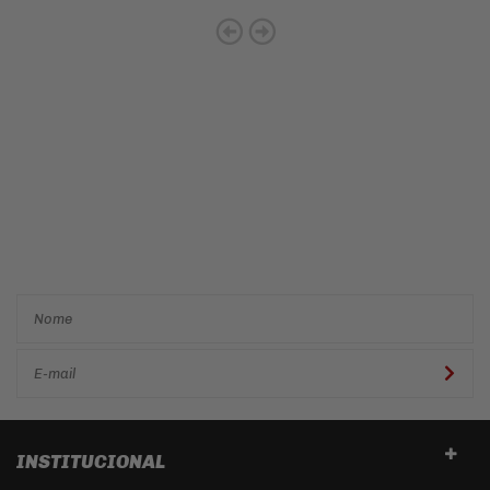
Cadastre-se e receba ofertas
e descontos
exclusivos em
primeira mão!
INSTITUCIONAL