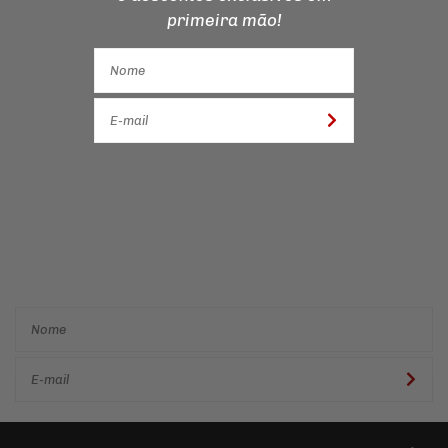
primeira mão!
Cadastre-se e receba ofertas
e descontos
exclusivos em
primeira mão!