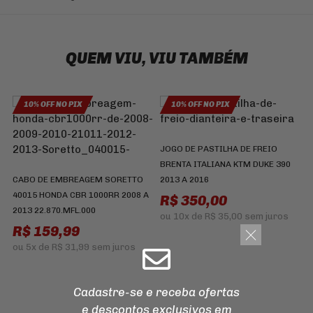
QUEM VIU, VIU TAMBÉM
10% OFF NO PIX
10% OFF NO PIX
JOGO DE PASTILHA DE FREIO
P
BRENTA ITALIANA KTM DUKE 390
I
CABO DE EMBREAGEM SORETTO
2013 A 2016
R
40015 HONDA CBR 1000RR 2008 A
R$ 350,00
2013 22.870.MFL.000
ou
10x
de
R$ 35,00
sem juros
R$ 159,99
ou
5x
de
R$ 31,99
sem juros
Cadastre-se e receba ofertas
e descontos
exclusivos em