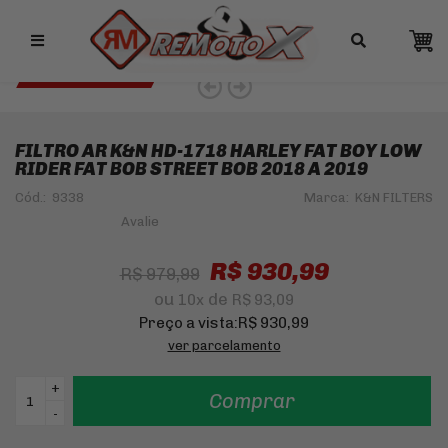
Remotox
10% OFF NO PIX
K&N 5% OFF DEALER
FILTRO AR K&N HD-1718 HARLEY FAT BOY LOW
RIDER FAT BOB STREET BOB 2018 A 2019
Cód.:
9338
Marca:
K&N FILTERS
R$ 930,99
R$ 979,99
ou
de
10
x
R$ 93,09
Preço a vista:
R$ 930,99
ver parcelamento
+
Comprar
-