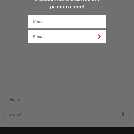
primeira mão!
Cadastre-se e receba ofertas
e descontos
exclusivos em
primeira mão!