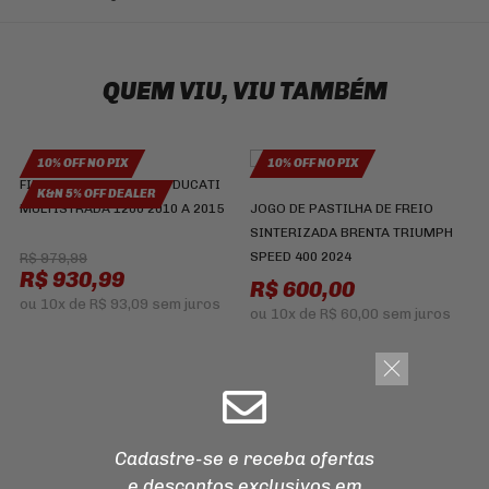
QUEM VIU, VIU TAMBÉM
10% OFF NO PIX
10% OFF NO PIX
FILTRO AR K&N DU-1210 DUCATI
K&N 5% OFF DEALER
MULTISTRADA 1200 2010 A 2015
JOGO DE PASTILHA DE FREIO
SINTERIZADA BRENTA TRIUMPH
SPEED 400 2024
R$ 979,99
R$ 930,99
R$ 600,00
ou
10x
de
R$ 93,09
sem juros
ou
10x
de
R$ 60,00
sem juros
P
T
2
Cadastre-se e receba ofertas
e descontos
exclusivos em