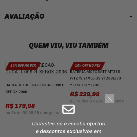
AVALIAÇÃO
QUEM VIU, VIU TAMBÉM
10% OFF NO PIX
10% OFF NO PIX
BATERIA MOTOBATT MTZ6S
(YTZ7S YTX5L-BS YTZ6S)Z7S
CAIXA DE DIRECAO DUCATI 999 R
YTX5L-BS YTZ6S)
XEROX 2006
R$ 229,99
ou
7x
de
R$ 32,85
sem juros
R$ 179,98
J
H
ou
5x
de
R$ 35,99
sem juros
Cadastre-se e receba ofertas
R
e descontos
exclusivos em