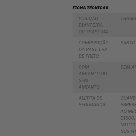
PARA
ROLAMENTOS
FICHA TÉCNICAS
BOLSA
DE
RETENTOR
POSIÇÃO
TRASE
TANQUE
DE
BENGALA
DIANTEIRA
INTERCOMUNICADOR
OU TRASEIRA
DISCO
PROTETOR
DE
DE
COMPOSIÇÃO
PASTIL
FREIO
MÃO
DA PASTILHA
DISCO
PROTETOR
DE FREIO
DE
DE
EMBREAGEM
MOTOR
COM
SEM A
BUCHA
AMIANTO OU
REFORÇO
DA
DE
COROA
SEM
QUADRO
COXIM
AMIANTO
CAPA
RETROVISORES
PARA
ALERTA DE
QUAND
MOTO
LONA
SEGURANCA
ESPESS
DE
AO ME
ALFORGE
FREIO
DISCO,
AUXILIAR
SUSPENSÃO
MOTOC
DE
PARTIDA
EMBREAGEM
NOS FR