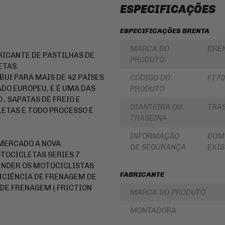
LUBRIFICANTES
ESPECIFICAÇÕES
SLIDER
JUNTA
DE
FRISO
ESPECIFICAÇÕES BRENTA
MOTOR
DE
E
RODA
MARCA DO
BRE
SIMILAR
RICANTE DE PASTILHAS DE
REDE
PRODUTO
PINHÃO
/
ETAS.
ARANHA
BUI PARA MAIS DE 42 PAÍSES
CODIGO DO
FT7
/ELÁSTICO
FILTRO
DO EUROPEU, E É UMA DAS
/
PRODUTO
DE
FITA
ÓLEO
, SAPATAS DE FREIO E
DIANTEIRA OU
TRA
TAS E TODO PROCESSO É
BAÚ
BATERIAS
TRASEIRA
/
BAULETOS
KIT
/
COROA
INFORMAÇÃO
COM
MALAS
E
 MERCADO A NOVA
DE SEGURANÇA
EXIS
LATERAIS
PINHAO
TOCICLETAS SERIES 7
BAGAGEIRO
ENDER OS MOTOCICLISTAS
KIT
/
RELAÇÃO
FABRICANTE
ICIÊNCIA DE FRENAGEM DE
SUPORTE
-
DE
 DE FRENAGEM ( FRICTION
TRANSMISSÃO
MARCA DO PRODUTO
BAÚ
CABOS
MONTADORA
FLANGE
DE
DE
COMANDO
FIXAÇÃO