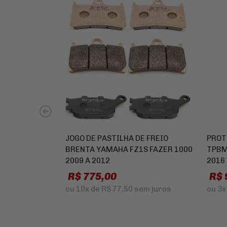
JOGO DE PASTILHA DE FREIO
PROT
BRENTA YAMAHA FZ1S FAZER 1000
TPBM
2009 A 2012
2016
R$ 775,00
R$ 
ou
10x
de
R$ 77,50
sem juros
ou
3x