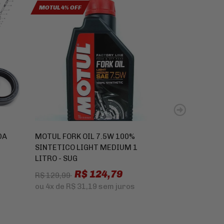
MOTUL 4% OFF
DA
MOTUL FORK OIL 7.5W 100%
CAIXA DE DI
SINTETICO LIGHT MEDIUM 1
DAVIDSON FLS
LITRO - SUG
2013
R$ 124,79
R$ 299,9
R$ 129,99
ou
4x
de
R$ 31,19
sem juros
ou
9x
de
R$ 3