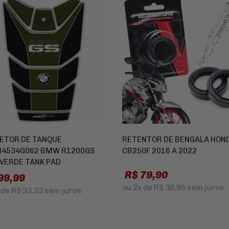
ETOR DE TANQUE
RETENTOR DE BENGALA HON
4534G062 BMW R1200GS
CB250F 2016 A 2022
 VERDE TANK PAD
R$ 79,90
99,99
ou
2x
de
R$ 39,95
sem juros
de
R$ 33,33
sem juros