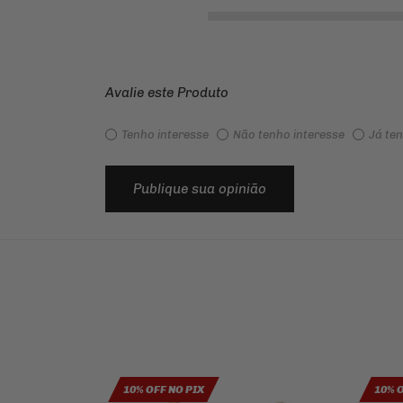
Avalie este Produto
Tenho interesse
Não tenho interesse
Já te
Publique sua opinião
10% OFF NO PIX
10% 