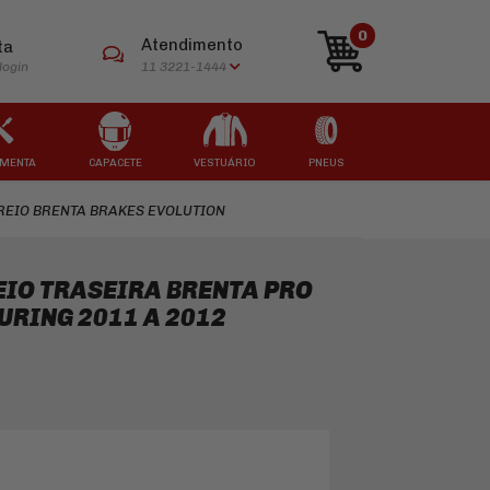
0
Atendimento
ta
login
11 3221-1444
MENTA
CAPACETE
VESTUÁRIO
PNEUS
REIO BRENTA BRAKES EVOLUTION
ARCAS
ARCAS
ARCAS
ARCAS
ARCAS
EIO TRASEIRA BRENTA PRO
URING 2011 A 2012