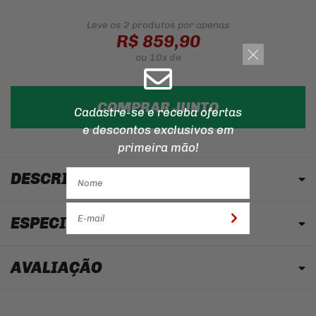
Leve os 2 produtos
por apenas
R$ 859,90
ou
10x
de
COMPRAR JUNTO
Cadastre-se e receba ofertas
e descontos
exclusivos em
primeira mão!
DESCRIÇÃO
ESPECIFICAÇÕES
AVALIAÇÃO