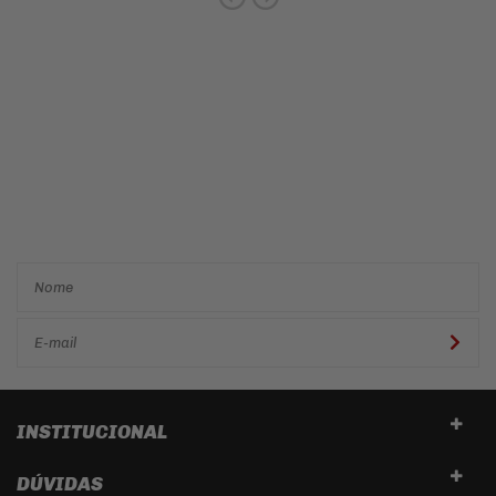
Cadastre-se e receba ofertas
e descontos
exclusivos em
primeira mão!
INSTITUCIONAL
DÚVIDAS