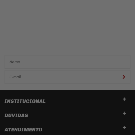
Cadastre-se e receba ofertas
e descontos
exclusivos em
primeira mão!
INSTITUCIONAL
DÚVIDAS
ATENDIMENTO