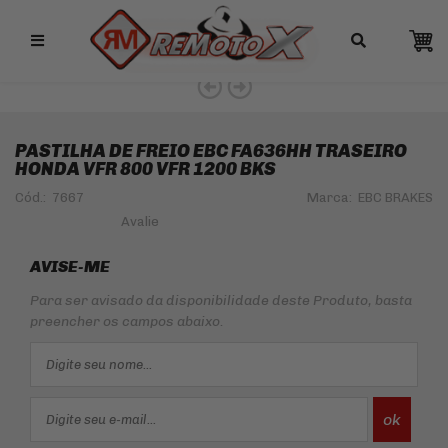
Remotox
PASTILHA
PASTILHA DE FREIO EBC FA636HH TRASEIRO
HONDA VFR 800 VFR 1200 BKS
Cód.:
7667
Marca:
EBC BRAKES
AVISE-ME
Para ser avisado da disponibilidade deste Produto, basta
preencher os campos abaixo.