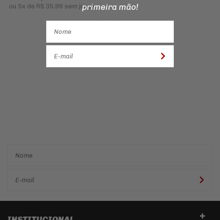
primeira mão!
ou
5x
de
R$ 35,99
sem juros
Cadastre-se e receba ofertas
e descontos
exclusivos em
primeira mão!
INSTITUCIONAL