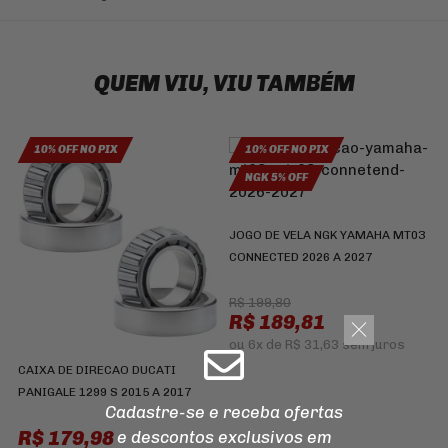
QUEM VIU, VIU TAMBÉM
10% OFF NO PIX
10% OFF NO PIX
NGK 5% OFF
JOGO DE VELA NGK YAMAHA MT03
CONNECTED 2026 A 2027
P
R$ 199,80
R$ 189,81
8
ou
6x
de
R$ 31,63
sem juros
C
CAIXA DE DIRECAO DUCATI
R
PANIGALE 1299 S 2015 A 2017
Cadastre-se e receba ofertas
R$ 179,98
e descontos
exclusivos em