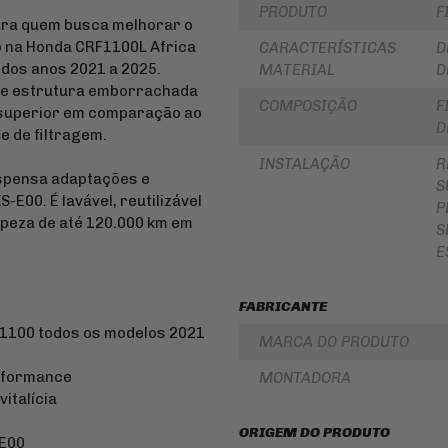
PRODUTO
F
PARA
ROLAMENTOS
 para quem busca melhorar o
BOLSA
DE
 na Honda CRF1100L Africa
CARACTERÍSTICAS
D
RETENTOR
TANQUE
DE
 dos anos 2021 a 2025.
MATERIAL
D
BENGALA
 e estrutura emborrachada
INTERCOMUNICADOR
COMPOSIÇÃO
F
DISCO
r superior em comparação ao
PROTETOR
DE
D
e de filtragem.
DE
FREIO
MÃO
INSTALAÇÃO
R
DISCO
dispensa adaptações e
PROTETOR
S
DE
DE
-E00. É lavável, reutilizável
EMBREAGEM
P
MOTOR
impeza de até 120.000 km em
S
BUCHA
REFORÇO
DA
E
DE
COROA
QUADRO
COXIM
CAPA
FABRICANTE
RETROVISORES
PARA
 1100 todos os modelos 2021
MOTO
LONA
MARCA DO PRODUTO
DE
ALFORGE
FREIO
erformance
MONTADORA
AUXILIAR
vitalícia
SUSPENSÃO
DE
PARTIDA
EMBREAGEM
ORIGEM DO PRODUTO
-E00