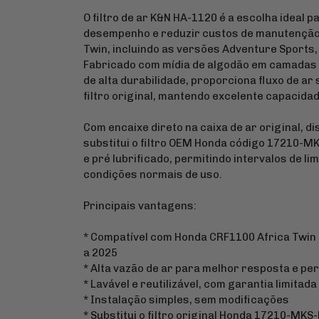
O filtro de ar K&N HA-1120 é a escolha ideal
desempenho e reduzir custos de manutenção
Twin, incluindo as versões Adventure Sports,
Fabricado com mídia de algodão em camadas
de alta durabilidade, proporciona fluxo de a
filtro original, mantendo excelente capacidad
Com encaixe direto na caixa de ar original, 
substitui o filtro OEM Honda código 17210-MKS
e pré lubrificado, permitindo intervalos de l
condições normais de uso.
Principais vantagens:
* Compatível com Honda CRF1100 Africa Twin
a 2025
* Alta vazão de ar para melhor resposta e p
* Lavável e reutilizável, com garantia limitada 
* Instalação simples, sem modificações
* Substitui o filtro original Honda 17210-MKS