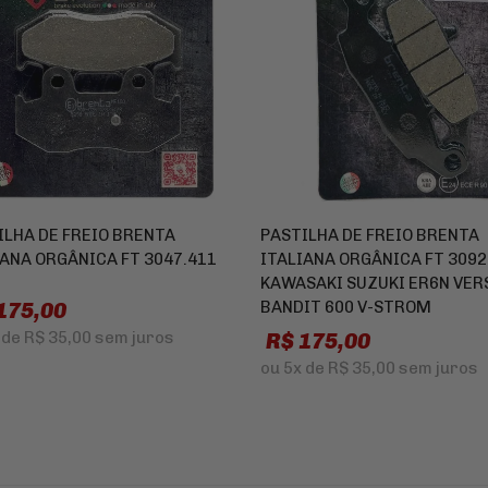
ILHA DE FREIO BRENTA
PASTILHA DE FREIO BRENTA
IANA ORGÂNICA FT 3047.411
ITALIANA ORGÂNICA FT 3092
KAWASAKI SUZUKI ER6N VER
175,00
BANDIT 600 V-STROM
R$ 175,00
de
R$ 35,00
sem juros
ou
5x
de
R$ 35,00
sem juros