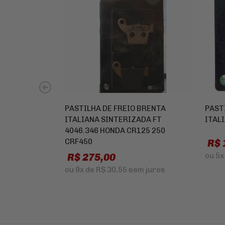
PASTILHA DE FREIO BRENTA
PAST
ITALIANA SINTERIZADA FT
ITAL
4046.346 HONDA CR125 250
CRF450
R$ 
R$ 275,00
ou
5x
ou
9x
de
R$ 30,55
sem juros