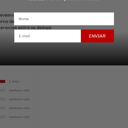
devemos buscar a base legal
torno da consulta contará até
iferentes entre os demais
ENVIAR
1 Voto
nenhum voto
nenhum voto
nenhum voto
nenhum voto