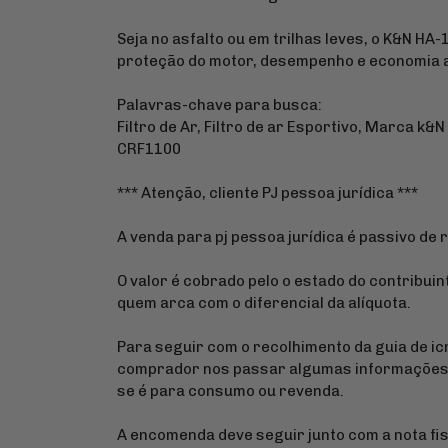
Seja no asfalto ou em trilhas leves, o K&N HA-
proteção do motor, desempenho e economia a
Palavras-chave para busca:
Filtro de Ar, Filtro de ar Esportivo, Marca k&
CRF1100
*** Atenção, cliente PJ pessoa jurídica ***
A venda para pj pessoa jurídica é passivo de 
O valor é cobrado pelo o estado do contribuin
quem arca com o diferencial da alíquota.
Para seguir com o recolhimento da guia de i
comprador nos passar algumas informações s
se é para consumo ou revenda.
A encomenda deve seguir junto com a nota fis