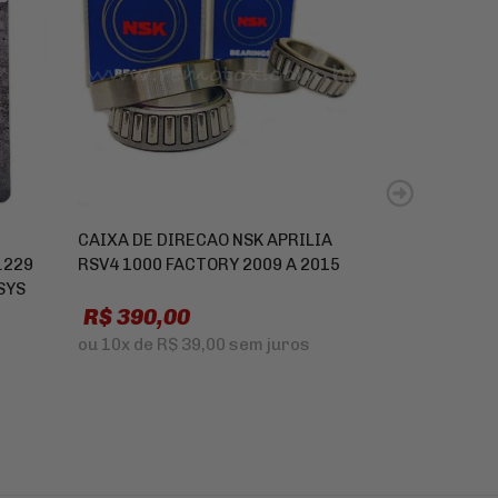
CAIXA DE DIRECAO NSK APRILIA
PASTILHA DE
.229
RSV4 1000 FACTORY 2009 A 2015
HARLEY DAVI
SYS
ULTRA LIMITE
R$ 390,00
R$ 325,0
ou
10x
de
R$ 39,00
sem juros
ou
10x
de
R$ 