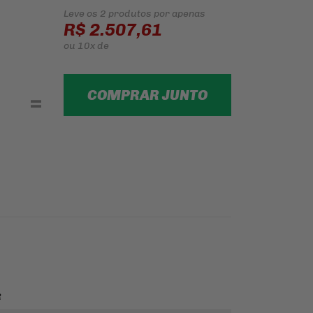
Leve os 2 produtos
por apenas
R$ 2.507,61
ou
10x
de
COMPRAR JUNTO
=
R