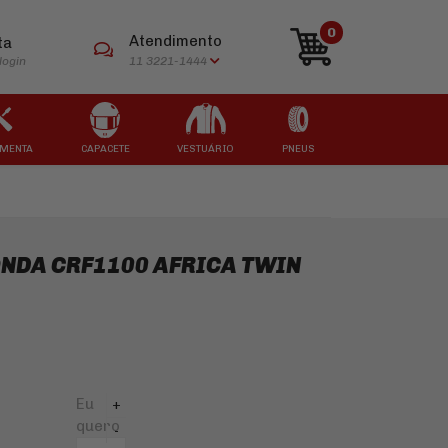
0
Atendimento
ta
login
11 3221-1444
MENTA
CAPACETE
VESTUÁRIO
PNEUS
ARCAS
ARCAS
ARCAS
ARCAS
ARCAS
ONDA CRF1100 AFRICA TWIN
Eu
+
quero
-