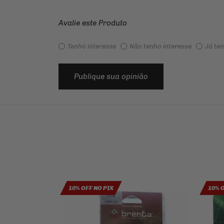
Avalie este Produto
Tenho interesse
Não tenho interesse
Já te
Publique sua opinião
10% OFF NO PIX
10% 