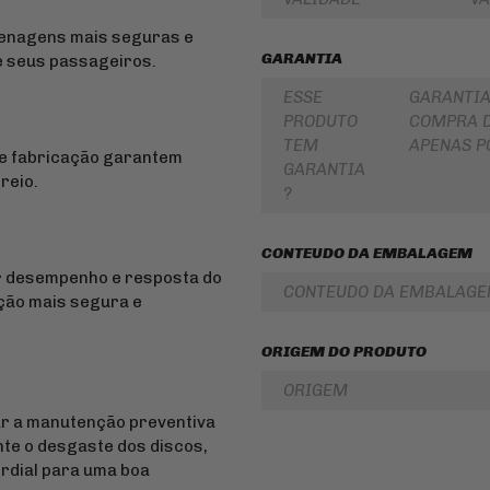
PARA
ROLAMENTOS
BOLSA
renagens mais seguras e
DE
RETENTOR
GARANTIA
de seus passageiros.
TANQUE
DE
BENGALA
ESSE
GARANTIA
INTERCOMUNICADOR
PRODUTO
COMPRA D
DISCO
PROTETOR
DE
TEM
APENAS P
DE
FREIO
 de fabricação garantem
MÃO
GARANTIA
reio.
DISCO
?
PROTETOR
DE
DE
EMBREAGEM
MOTOR
CONTEUDO DA EMBALAGEM
BUCHA
REFORÇO
DA
or desempenho e resposta do
DE
COROA
CONTEUDO DA EMBALAG
QUADRO
ção mais segura e
COXIM
CAPA
RETROVISORES
PARA
ORIGEM DO PRODUTO
MOTO
LONA
DE
ORIGEM
ALFORGE
FREIO
ar a manutenção preventiva
AUXILIAR
SUSPENSÃO
nte o desgaste dos discos,
DE
PARTIDA
ordial para uma boa
EMBREAGEM