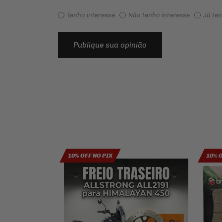
Tenho interesse
Não tenho interesse
Já te
Publique sua opinião
10% OFF NO PIX
10% 