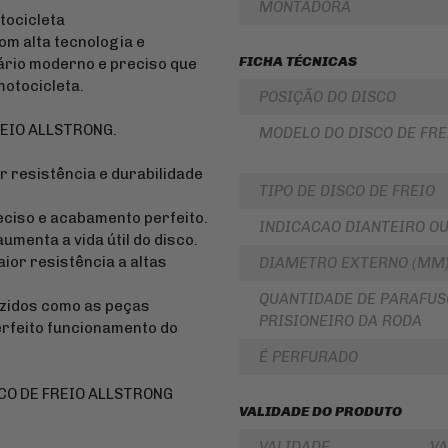
MONTADORA
LUBRIFICANTES
tocicleta
SLIDER
JUNTA
om alta tecnologia e
DE
FRISO
FICHA TÉCNICAS
ário moderno e preciso que
MOTOR
DE
E
RODA
otocicleta.
POSIÇÃO DO DISCO
SIMILAR
REDE
REIO ALLSTRONG.
PINHÃO
/
MODELO DO DISCO DE FRE
ARANHA
/ELÁSTICO
FILTRO
 resistência e durabilidade
/
DE
TIPO DE DISCO DE FREIO
FITA
ÓLEO
eciso e acabamento perfeito.
BAÚ
BATERIAS
INDICACAO DIANTEIRO O
/
menta a vida útil do disco.
BAULETOS
KIT
ior resistência a altas
DIAMETRO EXTERNO (MM
/
COROA
MALAS
E
LATERAIS
QUANTIDADE DE PARAFUS
PINHAO
uzidos como as peças
PRISIONEIRO DA RODA
erfeito funcionamento do
BAGAGEIRO
KIT
/
RELAÇÃO
É PERFURADO
SUPORTE
-
DE
TRANSMISSÃO
BAÚ
SCO DE FREIO ALLSTRONG
CABOS
VALIDADE DO PRODUTO
FLANGE
DE
DE
COMANDO
VALIDADE
VA
FIXAÇÃO