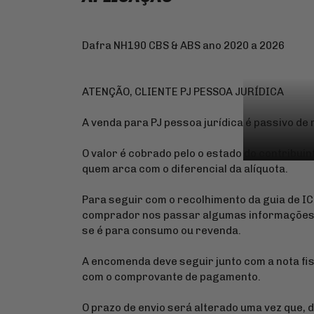
Dafra NH190 CBS & ABS ano 2020 a 2026
ATENÇÃO, CLIENTE PJ PESSOA JURÍDICA
A venda para PJ pessoa jurídica é passivo de
O valor é cobrado pelo o estado do contribuin
quem arca com o diferencial da alíquota.
Para seguir com o recolhimento da guia de I
comprador nos passar algumas informações s
se é para consumo ou revenda.
A encomenda deve seguir junto com a nota fis
com o comprovante de pagamento.
O prazo de envio será alterado uma vez que, 