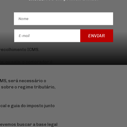
ENVIAR
 recolhimento ICMS.
te, ou seja, o comprador é
CMS, será necessário o
obre o regime tributário,
cal e guia do imposto junto
devemos buscar a base legal