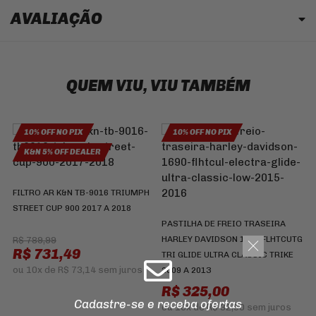
AVALIAÇÃO
QUEM VIU, VIU TAMBÉM
10% OFF NO PIX
10% OFF NO PIX
K&N 5% OFF DEALER
C
D
FILTRO AR K&N TB-9016 TRIUMPH
S
STREET CUP 900 2017 A 2018
PASTILHA DE FREIO TRASEIRA
HARLEY DAVIDSON 1690 FLHTCUTG
R$ 789,99
R$ 731,49
TRI GLIDE ULTRA CLASSIC TRIKE
ou
10x
de
R$ 73,14
sem juros
2009 A 2013
R$ 325,00
Cadastre-se e receba ofertas
ou
10x
de
R$ 32,50
sem juros