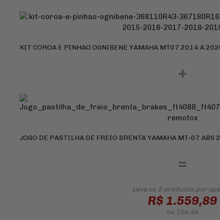
KIT COROA E PINHAO OGNIBENE YAMAHA MT07 2014 A 202
+
JOGO DE PASTILHA DE FREIO BRENTA YAMAHA MT-07 ABS 2
=
Leve os 2 produtos
por ap
R$ 1.559,89
ou
10x
de