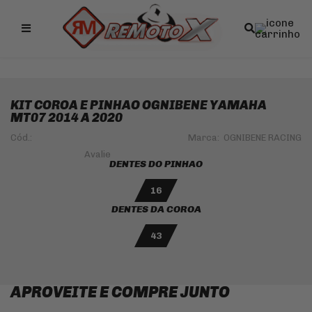
Remotox
10% OFF NO PIX
KIT COROA E PINHAO OGNIBENE YAMAHA
MT07 2014 A 2020
Cód.:
Marca:
OGNIBENE RACING
DENTES DO PINHAO
16
DENTES DA COROA
43
APROVEITE E COMPRE JUNTO