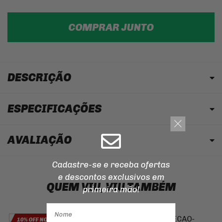
COMPRAR JUNTO
DESCRIÇÃO
ESPECIFICAÇÕES
AVALIAÇÃO
Cadastre-se e receba ofertas
e descontos
exclusivos em
QUEM VIU, VIU TAMBÉM
primeira mão!
10% OFF NO PIX
10% OFF NO PIX