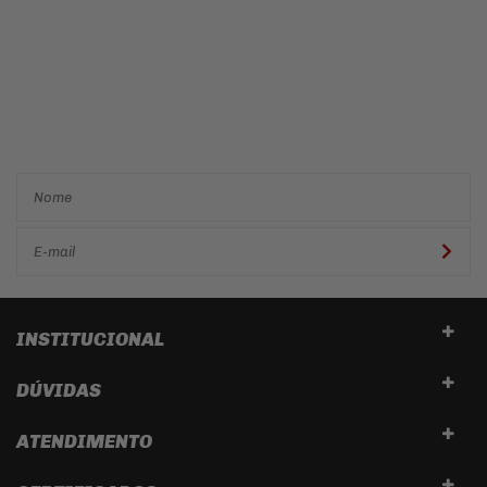
Cadastre-se e receba ofertas
e descontos
exclusivos em
primeira mão!
INSTITUCIONAL
DÚVIDAS
ATENDIMENTO