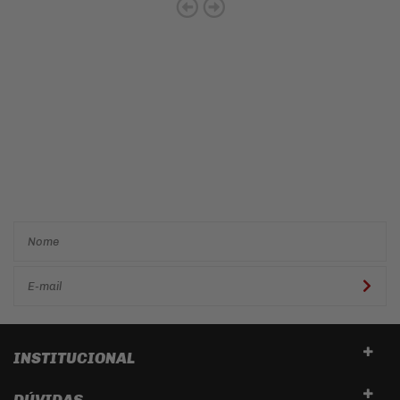
Cadastre-se e receba ofertas
e descontos
exclusivos em
primeira mão!
INSTITUCIONAL