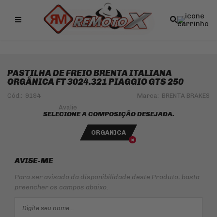
Remotox
PASTILHA DE FREIO BRENTA ITALIANA
ORGÂNICA FT 3024.321 PIAGGIO GTS 250
Cód.:
9194
Marca:
BRENTA BRAKES
SELECIONE A COMPOSIÇÃO DESEJADA.
ORGANICA
AVISE-ME
Para ser avisado da disponibilidade deste Produto, basta
preencher os campos abaixo.