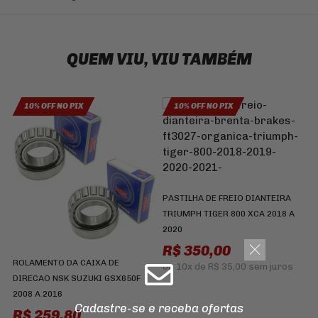
QUEM VIU, VIU TAMBÉM
10% OFF NO PIX
10% OFF NO PIX
J
B
D
PASTILHA DE FREIO DIANTEIRA
I
TRIUMPH TIGER 800 XCA 2018 A
2020
R$ 350,00
ROLAMENTO DA CAIXA DE
ou
10x
de
R$ 35,00
sem juros
DIRECAO NSK SUZUKI GSX650F
2008 A 2016
Cadastre-se e receba ofertas
R$ 259,80