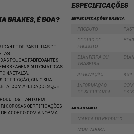
LUBRIFICANTES
ESPECIFICAÇÕES
SLIDER
JUNTA
DE
FRISO
A BRAKES, É BOA?
ESPECIFICAÇÕES BRENTA
MOTOR
DE
E
RODA
PRODUTO
PAST
SIMILAR
REDE
PINHÃO
/
CODIGO DO
FT40
ARANHA
PRODUTO
RICANTE DE PASTILHAS DE
/ELÁSTICO
FILTRO
/
DE
ETAS
DIANTEIRA OU
DIAN
FITA
ÓLEO
A DAS POUCAS FABRICANTES
TRASEIRA
BAÚ
O E EMBREAGENS AUTOMÁTICAS
BATERIAS
/
O NA ITÁLIA.
APROVAÇÃO
KBA:
BAULETOS
KIT
 DE FRICÇÃO, CUJO SUA
/
COROA
MALAS
E
INFORMAÇÃO
COM
ETA, COM APLICAÇÕES QUE
LATERAIS
PINHAO
DE SEGURANÇA
EXIS
BAGAGEIRO
KIT
PRODUTOS, TANTO EM
/
RELAÇÃO
 RIGOROSAS CERTIFICAÇÕES
SUPORTE
-
FABRICANTE
DE
TRANSMISSÃO
E DE ACORDO COM A NORMA
BAÚ
MARCA DO PRODUTO
CABOS
FLANGE
DE
MONTADORA
DE
COMANDO
FIXAÇÃO