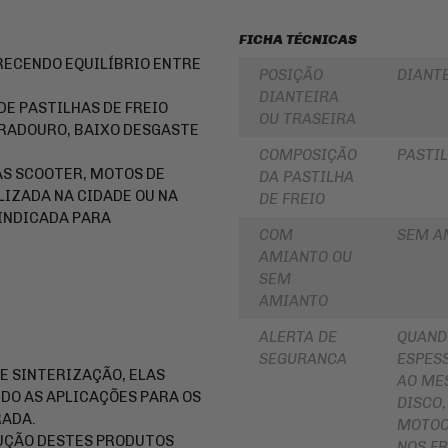
PARA
ROLAMENTOS
BOLSA
FICHA TÉCNICAS
DE
RETENTOR
TANQUE
RECENDO EQUILÍBRIO ENTRE
DE
POSIÇÃO
DIANT
BENGALA
INTERCOMUNICADOR
DIANTEIRA
E PASTILHAS DE FREIO
DISCO
OU TRASEIRA
PROTETOR
DE
RADOURO, BAIXO DESGASTE
DE
FREIO
MÃO
COMPOSIÇÃO
PASTIL
DISCO
AS SCOOTER, MOTOS DE
DA PASTILHA
PROTETOR
DE
LIZADA NA CIDADE OU NA
DE FREIO
DE
EMBREAGEM
MOTOR
 INDICADA PARA
BUCHA
COM
SEM A
REFORÇO
DA
AMIANTO OU
DE
COROA
QUADRO
COXIM
SEM
AMIANTO
CAPA
RETROVISORES
PARA
MOTO
ALERTA DE
QUAND
LONA
DE
SEGURANCA
ESPESS
ALFORGE
FREIO
 SINTERIZAÇÃO, ELAS
AO ME
DO AS APLICAÇÕES PARA OS
AUXILIAR
SUSPENSÃO
DISCO,
DE
RADA.
MOTOC
PARTIDA
EMBREAGEM
DUÇÃO DESTES PRODUTOS
NOS FR