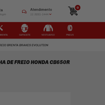
0
Atendimento
ta
login
11 3221-1444
MENTA
CAPACETE
VESTUÁRIO
PNEUS
REIO BRENTA BRAKES EVOLUTION
ARCAS
ARCAS
ARCAS
ARCAS
ARCAS
HA DE FREIO HONDA CB650R