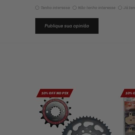
Tenho interesse
Não tenho interesse
Já te
Publique sua opinião
10% OFF NO PIX
10% 