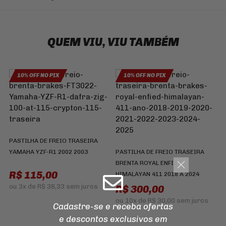
QUEM VIU, VIU TAMBÉM
10% OFF NO PIX
10% OFF NO PIX
B
C
PASTILHA DE FREIO TRASEIRA
YAMAHA YZF-R1 2002 2003
PASTILHA DE FREIO TRASEIRA
BRENTA ROYAL ENFIELD
R$ 115,00
HIMALAYAN 411 2018 A 2024
ou
3x
de
R$ 38,33
sem juros
R$ 300,00
ou
10x
de
R$ 30,00
sem juros
Cadastre-se e receba ofertas
e descontos
exclusivos em