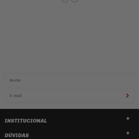
Cadastre-se e receba ofertas
e descontos
exclusivos em
primeira mão!
INSTITUCIONAL
DÚVIDAS