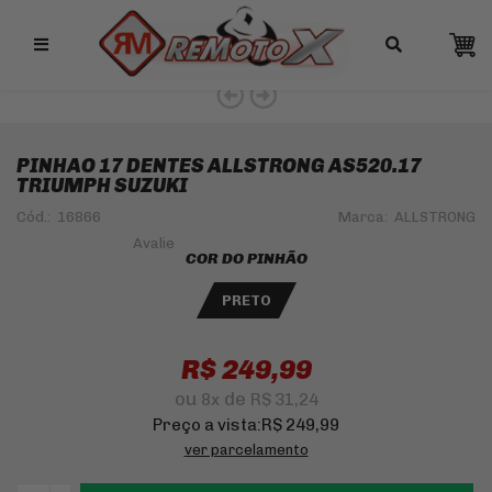
Remotox
10% OFF NO PIX
PINHAO 17 DENTES ALLSTRONG AS520.17
TRIUMPH SUZUKI
Cód.:
16866
Marca:
ALLSTRONG
COR DO PINHÃO
PRETO
R$ 249,99
ou
de
8
x
R$ 31,24
Preço a vista:
R$ 249,99
ver parcelamento