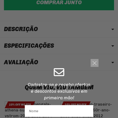
COMPRAR JUNTO
DESCRIÇÃO
ESPECIFICAÇÕES
AVALIAÇÃO
Cadastre-se e receba ofertas
QUEM VIU, VIU TAMBÉM
e descontos
exclusivos em
primeira mão!
10% OFF NO PIX
10% OFF NO PIX