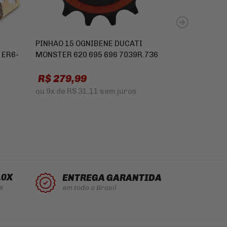
PINHAO 15 OGNIBENE DUCATI
FILTRO DE OL
 ER6-
MONSTER 620 695 696 7039R.736
DUCATI MON
HYPERSTRAD
R$ 279,99
DIAVEL SUPE
R
ou
9x
de
R$ 31,11
sem juros
R$ 179,99
ou
5x
de
R$ 3
10X
ENTREGA GARANTIDA
s
em todo o Brasil