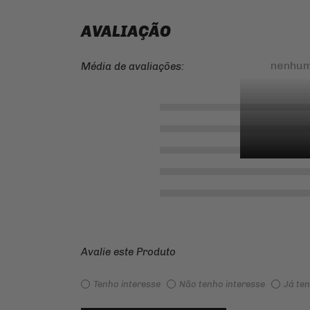
AVALIAÇÃO
nenhum
Média de avaliações:
Avalie este Produto
Tenho interesse
Não tenho interesse
Já te