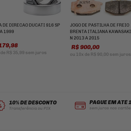
A DE DIRECAO DUCATI 916 SP
JOGO DE PASTILHA DE FREIO
A 1999
BRENTA ITALIANA KAWASAKI
N 2013 A 2015
179,98
R$ 900,00
de
R$ 35,99
sem juros
ou
10x
de
R$ 90,00
sem juros
PAGUE EM ATÉ 
10% DE DESCONTO
sem juros nos cartõe
Transferência ou PIX