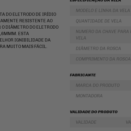
ESPECIFICAÇÃO DA VELA
PARA
ROLAMENTOS
BOLSA
MODELO E LINHA DA VELA
DE
TA DO ELETRODO DE IRÍDIO
RETENTOR
TANQUE
DE
TAMENTE RESISTENTE AO
QUANTIDADE DE VELA
BENGALA
INTERCOMUNICADOR
 O DIÂMETRO DO ELETRODO
NUMERO DA CHAVE PARA 
DISCO
 0,6MMM. ESTA
PROTETOR
DE
VELA
ELHOR IGNIBILIDADE DA
DE
FREIO
MÃO
RA MUITO MAIS FÁCIL.
DIÂMETRO DA ROSCA
DISCO
PROTETOR
DE
DE
COMPRIMENTO DA ROSCA
EMBREAGEM
MOTOR
BUCHA
REFORÇO
DA
FABRICANTE
DE
COROA
QUADRO
COXIM
MARCA DO PRODUTO
CAPA
RETROVISORES
PARA
MONTADORA
MOTO
LONA
DE
ALFORGE
FREIO
VALIDADE DO PRODUTO
AUXILIAR
SUSPENSÃO
DE
VALIDADE
VA
PARTIDA
EMBREAGEM