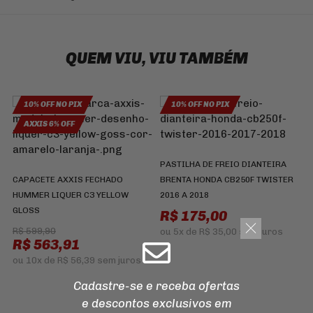
QUEM VIU, VIU TAMBÉM
10% OFF NO PIX
10% OFF NO PIX
AXXIS 6% OFF
PASTILHA DE FREIO DIANTEIRA
CAPACETE AXXIS FECHADO
BRENTA HONDA CB250F TWISTER
HUMMER LIQUER C3 YELLOW
2016 A 2018
K
GLOSS
T
R$ 175,00
2
R$ 599,90
ou
5x
de
R$ 35,00
sem juros
R$ 563,91
ou
10x
de
R$ 56,39
sem juros
Cadastre-se e receba ofertas
e descontos
exclusivos em