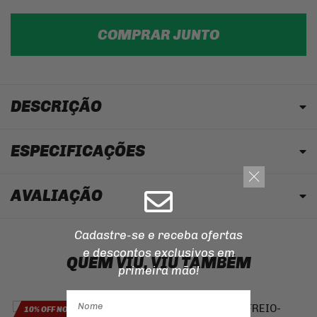
COMPRAR JUNTO
DESCRIÇÃO
ESPECIFICAÇÕES
AVALIAÇÃO
Cadastre-se e receba ofertas
e descontos
exclusivos em
QUEM VIU, VIU TAMBÉM
primeira mão!
10% OFF NO PIX
10% OFF NO PIX