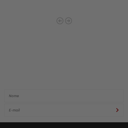
Cadastre-se e receba ofertas
e descontos
exclusivos em
primeira mão!