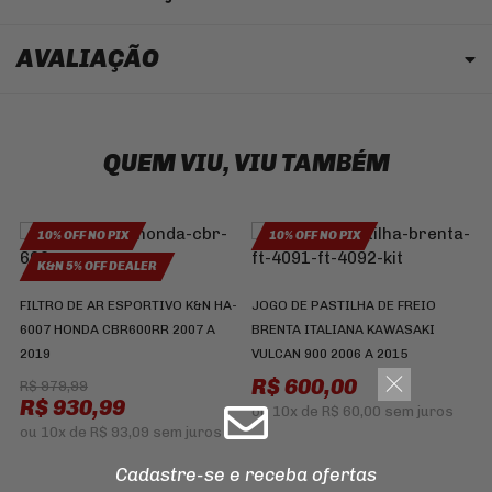
AVALIAÇÃO
QUEM VIU, VIU TAMBÉM
10% OFF NO PIX
10% OFF NO PIX
K&N 5% OFF DEALER
FILTRO DE AR ESPORTIVO K&N HA-
JOGO DE PASTILHA DE FREIO
6007 HONDA CBR600RR 2007 A
BRENTA ITALIANA KAWASAKI
2019
VULCAN 900 2006 A 2015
P
R$ 600,00
R$ 979,99
R$ 930,99
B
ou
10x
de
R$ 60,00
sem juros
C
ou
10x
de
R$ 93,09
sem juros
8
Cadastre-se e receba ofertas