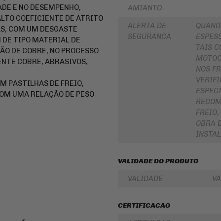
DE E NO DESEMPENHO,
AMIANTO
PARA
ROLAMENTOS
BOLSA
LTO COEFICIENTE DE ATRITO
DE
RETENTOR
ALERTA DE
QUAND
AS, COM UM DESGASTE
TANQUE
DE
SEGURANCA
ESPESS
BENGALA
M DE TIPO MATERIAL DE
INTERCOMUNICADOR
TAIS C
ÃO DE COBRE, NO PROCESSO
DISCO
MOTOC
PROTETOR
NTE COBRE, ABRASIVOS,
DE
DE
NOS FR
FREIO
MÃO
VERIF
M PASTILHAS DE FREIO,
DISCO
ESPECI
PROTETOR
DE
COM UMA RELAÇÃO DE PESO
DE
EMBREAGEM
RECOM
MOTOR
FREIO
BUCHA
REFORÇO
DA
OBRA 
DE
COROA
INSTA
QUADRO
COXIM
CAPA
RETROVISORES
PARA
VALIDADE DO PRODUTO
MOTO
LONA
DE
VALIDADE
VA
ALFORGE
FREIO
AUXILIAR
SUSPENSÃO
DE
CERTIFICACAO
PARTIDA
EMBREAGEM