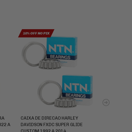
10% OFF NO PIX
10% OFF NO PIX
RA
CAIXA DE DIRECAO HARLEY
JOGO DE PAST
022 A
DAVIDSON FXDC SUPER GLIDE
BRENTA YAMA
CUSTOM 1992 A 2014
MIDNIGHT ST