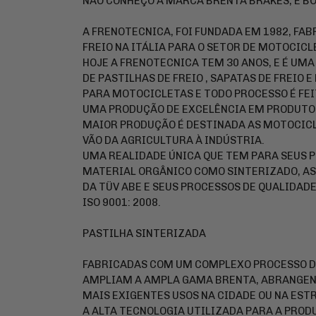
NÃO CONHEÇO A MARCA BRENTA BRAKES, É B
A FRENOTECNICA, FOI FUNDADA EM 1982, FAB
FREIO NA ITÁLIA PARA O SETOR DE MOTOCICL
HOJE A FRENOTECNICA TEM 30 ANOS, E É UM
DE PASTILHAS DE FREIO , SAPATAS DE FREI
PARA MOTOCICLETAS E TODO PROCESSO É FEIT
UMA PRODUÇÃO DE EXCELÊNCIA EM PRODUTOS
MAIOR PRODUÇÃO É DESTINADA AS MOTOCICL
VÃO DA AGRICULTURA À INDÚSTRIA.
UMA REALIDADE ÚNICA QUE TEM PARA SEUS 
MATERIAL ORGÂNICO COMO SINTERIZADO, AS
DA TÜV ABE E SEUS PROCESSOS DE QUALIDAD
ISO 9001: 2008.
PASTILHA SINTERIZADA
FABRICADAS COM UM COMPLEXO PROCESSO DE
AMPLIAM A AMPLA GAMA BRENTA, ABRANGEN
MAIS EXIGENTES USOS NA CIDADE OU NA EST
A ALTA TECNOLOGIA UTILIZADA PARA A PRO