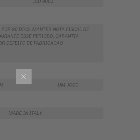
ISO 9001
 POR 90 DIAS, MANTER NOTA FISCAL DE
URANTE ESSE PERIODO, GARANTIA
OR DEFEITO DE FABRICACAO
EM
UM JOGO
MADE IN ITALY