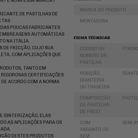
OA? É NOVA ESSA MARCA?
LUBRIFICANTES
SLIDER
MARCA DO PRODUTO
JUNTA
RICANTE DE PASTILHAS DE
DE
FRISO
ETAS
MONTADORA
MOTOR
DE
E
RODA
A DAS POUCAS FABRICANTES
SIMILAR
O E EMBREAGENS AUTOMÁTICAS
REDE
FICHA TÉCNICAS
PINHÃO
/
O NA ITÁLIA.
ARANHA
 DE FRICÇÃO, CUJO SUA
CÓDIGO OU
FT4091
/ELÁSTICO
FILTRO
/
ETA, COM APLICAÇÕES QUE
DE
NUMERO DA
FITA
ÓLEO
PASTILHA
PRODUTOS, TANTO EM
BAÚ
BATERIAS
/
POSIÇÃO
DIANT
 RIGOROSAS CERTIFICAÇÕES
BAULETOS
KIT
DIANTEIRA
E DE ACORDO COM A NORMA
/
COROA
OU TRASEIRA
MALAS
E
LATERAIS
PINHAO
COMPOSIÇÃO
PASTIL
BAGAGEIRO
KIT
DA PASTILHA
/
RELAÇÃO
SUPORTE
-
DE FREIO
DE
 SINTERIZAÇÃO, ELAS
TRANSMISSÃO
BAÚ
DO AS APLICAÇÕES PARA OS
COM
SEM A
CABOS
RADA.
FLANGE
AMIANTO OU
DE
DE
COMANDO
DUÇÃO DESTES PRODUTOS
SEM
FIXAÇÃO