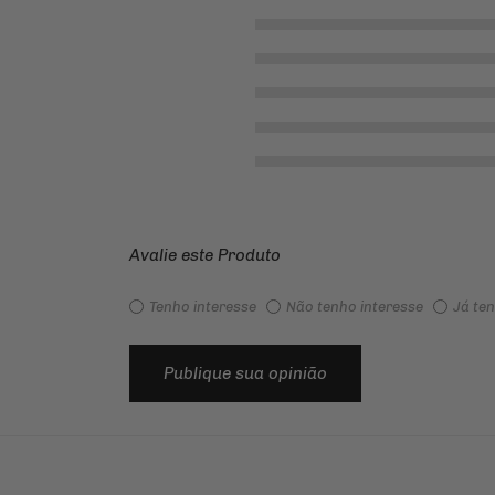
Avalie este Produto
Tenho interesse
Não tenho interesse
Já te
Publique sua opinião