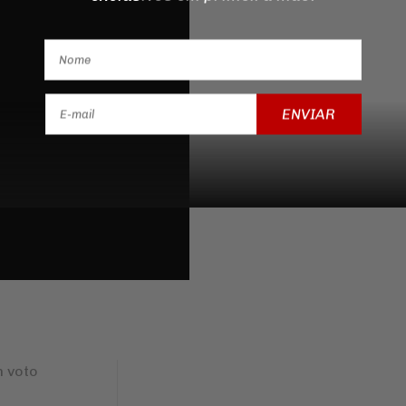
ENVIAR
 voto