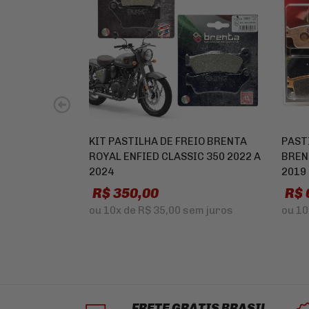
KIT PASTILHA DE FREIO BRENTA
PAST
ROYAL ENFIED CLASSIC 350 2022 A
BREN
2024
2019
R$ 350,00
R$ 
ou
10x
de
R$ 35,00
sem juros
ou
10
FRETE GRÁTIS BRASIL