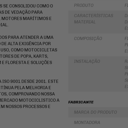
LUBRIFICANTES
PRODUTO
F
S SE CONSOLIDOU COMO O
SLIDER
JUNTA
AS DE VEDAÇÃO PARA
CARACTERÍSTICAS
D
DE
FRISO
, MOTORES MARÍTIMOS E
MOTOR
DE
MATERIAL
D
E
RODA
IAL.
E
SIMILAR
REDE
DOS PARA ATENDER A UMA
PINHÃO
/
COMPOSIÇÃO
F
ARANHA
DE ALTA EXIGÊNCIA POR
P
/ELÁSTICO
FILTRO
 USO, COMO MOTOCICLETAS
/
DE
E
FITA
ÓLEO
TORES DE POPA, KARTS,
INSTALAÇÃO
R
 E FLORESTA E SOLUÇÕES
BAÚ
BATERIAS
S
/
BAULETOS
KIT
P
/
COROA
S
MALAS
E
ISO 9001 DESDE 2001. ESTE
LATERAIS
PINHAO
E
TÍNUA PELA MELHORIA E
BAGAGEIRO
UTOS, COMPROVANDO NOSSA
KIT
/
RELAÇÃO
 MERCADO MOTOCICLISTICO A
FABRICANTE
SUPORTE
-
 EM NOSSOS PROCESSOS E
DE
TRANSMISSÃO
BAÚ
MARCA DO PRODUTO
CABOS
FLANGE
DE
MONTADORA
DE
COMANDO
FIXAÇÃO