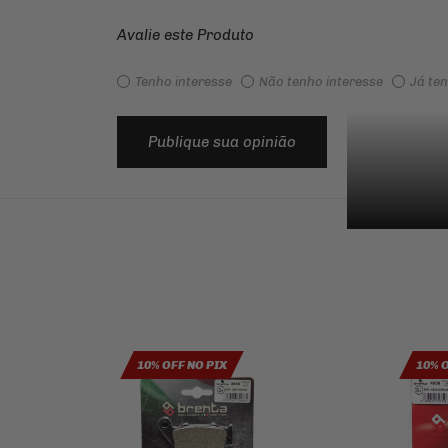
Avalie este Produto
Tenho interesse
Não tenho interesse
Já te
Publique sua opinião
10% OFF NO PIX
10% 