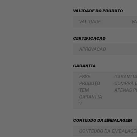
PARA
ROLAMENTOS
BOLSA
VALIDADE DO PRODUTO
DE
RETENTOR
TANQUE
DE
VALIDADE
VA
BENGALA
INTERCOMUNICADOR
DISCO
PROTETOR
CERTIFICACAO
DE
DE
FREIO
MÃO
APROVACAO
DISCO
PROTETOR
DE
DE
EMBREAGEM
MOTOR
GARANTIA
BUCHA
REFORÇO
DA
ESSE
GARANTIA
DE
COROA
PRODUTO
COMPRA D
QUADRO
COXIM
TEM
APENAS P
CAPA
RETROVISORES
GARANTIA
PARA
MOTO
?
LONA
DE
ALFORGE
FREIO
CONTEUDO DA EMBALAGEM
AUXILIAR
SUSPENSÃO
DE
PARTIDA
CONTEUDO DA EMBALAG
EMBREAGEM