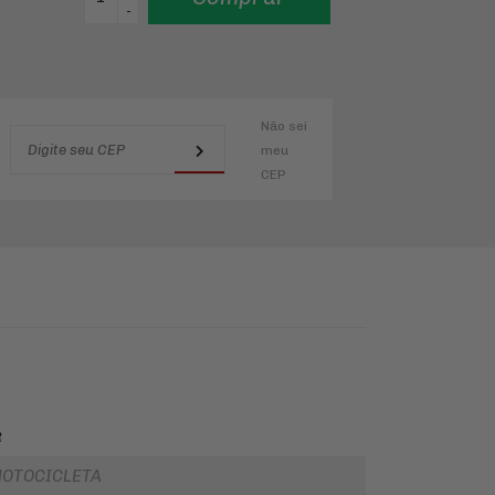
-
Não sei
meu
CEP
R
OTOCICLETA