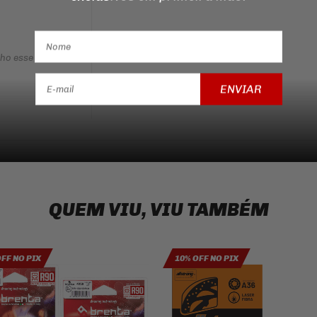
nho esse produto
ENVIAR
QUEM VIU, VIU TAMBÉM
OFF NO PIX
10% OFF NO PIX