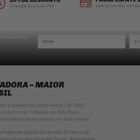
sem juros nos cartõe
Transferência ou PIX
 descontos
TADORA – MAIOR
SIL
ças e acessórios para motos. Em 2022,
no bairro do Tatuapé, em São Paulo,
tociclistas apaixonados por duas rodas.
ortadores oficiais da
Brenta Brakes
e da
original de relação para Ducati. Atendemos