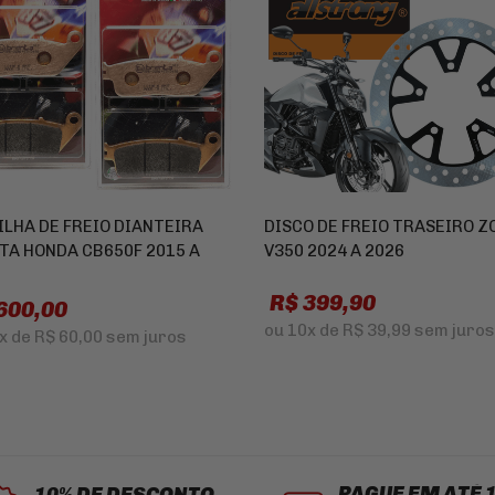
ILHA DE FREIO DIANTEIRA
DISCO DE FREIO TRASEIRO 
TA HONDA CB650F 2015 A
V350 2024 A 2026
R$ 399,90
600,00
ou
10x
de
R$ 39,99
sem juros
x
de
R$ 60,00
sem juros
PAGUE EM ATÉ 
10% DE DESCONTO