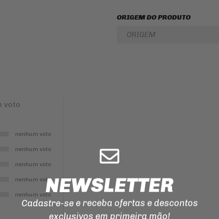
ILUMINAÇÃO
ORIGEM DO PRODUTO
EMENDA
PARA
ORIGEM
CORRENTE
DE
TRANSMISSAO
MANOPLAS
CORREIAS
REPARO
 voto
DO
FREIO
nenhum voto
nenhum voto
nenhum voto
NEWSLETTER
nenhum voto
nenhum voto
Cadastre-se e receba ofertas e descontos
exclusivos em primeira mão!