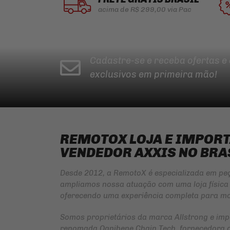
acima de R$ 299,00 via Pac
Cadastre-se e receba ofertas e
exclusivos em primeira mão!
REMOTOX LOJA E IMPOR
VENDEDOR AXXIS NO BRA
Desde 2012, a RemotoX é especializada em pe
ampliamos nossa atuação com uma loja física 
oferecendo uma experiência completa para mo
Somos proprietários da marca
Allstrong
e imp
renomada
Ognibene Chain Tech
, fornecedora 