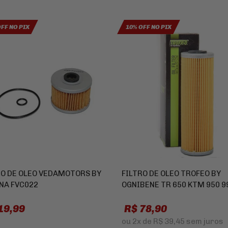
OFF NO PIX
10% OFF NO PIX
RO DE OLEO VEDAMOTORS BY
FILTRO DE OLEO TROFEO BY
NA FVC022
OGNIBENE TR 650 KTM 950 9
19,99
R$ 78,90
ou
2x
de
R$ 39,45
sem juros