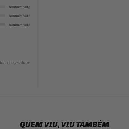
nenhum voto
nenhum voto
nenhum voto
nho esse produto
QUEM VIU, VIU TAMBÉM