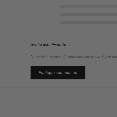
Avalie este Produto
Tenho interesse
Não tenho interesse
Já te
Publique sua opinião