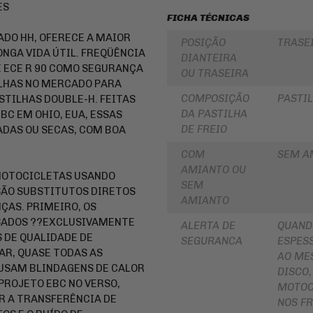
ES
PARA
ROLAMENTOS
FICHA TÉCNICAS
BOLSA
DE
RETENTOR
ADO HH, OFERECE A MAIOR
POSIÇÃO
TRASE
TANQUE
DE
ONGA VIDA ÚTIL. FREQÜÊNCIA
BENGALA
DIANTEIRA
INTERCOMUNICADOR
E ECE R 90 COMO SEGURANÇA
OU TRASEIRA
DISCO
ILHAS NO MERCADO PARA
PROTETOR
DE
DE
COMPOSIÇÃO
PASTIL
FREIO
TILHAS DOUBLE-H. FEITAS
MÃO
DA PASTILHA
BC EM OHIO, EUA, ESSAS
DISCO
PROTETOR
DE FREIO
ADAS OU SECAS, COM BOA
DE
DE
EMBREAGEM
MOTOR
COM
SEM A
BUCHA
AMIANTO OU
REFORÇO
DA
MOTOCICLETAS USANDO
DE
COROA
SEM
SÃO SUBSTITUTOS DIRETOS
QUADRO
COXIM
AMIANTO
ÇAS. PRIMEIRO, OS
CAPA
RETROVISORES
SADOS ??EXCLUSIVAMENTE
PARA
ALERTA DE
QUAND
MOTO
 DE QUALIDADE DE
LONA
SEGURANCA
ESPESS
DE
AR, QUASE TODAS AS
AO ME
ALFORGE
FREIO
 USAM BLINDAGENS DE CALOR
DISCO,
AUXILIAR
SUSPENSÃO
PROJETO EBC NO VERSO,
MOTOC
DE
R A TRANSFERÊNCIA DE
PARTIDA
EMBREAGEM
NOS FR