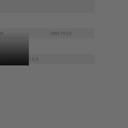
EM
UMA PEÇA
MADE IN U.S.A