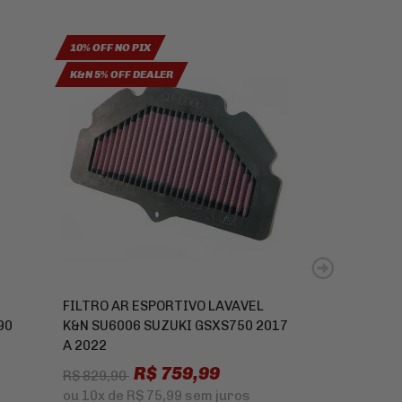
10% OFF NO PIX
10% OFF NO PIX
K&N 5% OFF DEALER
FILTRO AR ESPORTIVO LAVAVEL
PINHAO 18 D
90
K&N SU6006 SUZUKI GSXS750 2017
1300 B KING 
A 2022
R$ 249,9
R$ 759,99
R$ 829,90
ou
8x
de
R$ 3
ou
10x
de
R$ 75,99
sem juros