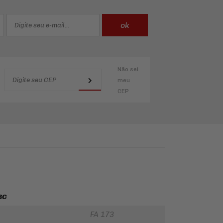
Não sei
meu
CEP
BC
FA 173