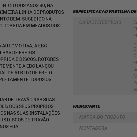
LUBRIFICANTES
INÍCIO DOS ANOS 80, NA
SLIDER
ESPECIFICACAO PASTILHA DE
RIMEIRA LINHA DE PRODUTOS
JUNTA
DE
FRISO
ENTO BEM-SUCEDIDO NA
MOTOR
DE
CARACTERISTICAS
E
O DOS EUA EM MEADOS DOS
E
RODA
F
SIMILAR
REDE
F
PINHÃO
/
C
ARANHA
 AUTOMOTIVA, A EBC
D
/ELÁSTICO
FILTRO
LHAS DE FREIOS
/
DE
Q
FITA
ÓLEO
RRIDA E DISCOS, ROTORES
F
TEMENTE A EBC LANÇOU
BAÚ
BATERIAS
S
/
AL DE ATRITO DE FREIO
M
BAULETOS
KIT
MPLETAMENTE TODOS OS
/
COROA
P
MALAS
E
S
LATERAIS
PINHAO
HAS DE TRAVÃO NAS SUAS
BAGAGEIRO
KIT
/
RELAÇÃO
100% DOS SEUS PRÓPRIOS
FABRICANTE
SUPORTE
-
LOS NAS SUAS INSTALAÇÕES
DE
TRANSMISSÃO
MARCA DO PRODUTO
BAÚ
EUS DISCOS DE TRAVÃO
CABOS
NOS EUA.
MONTADORA
FLANGE
DE
DE
COMANDO
FIXAÇÃO