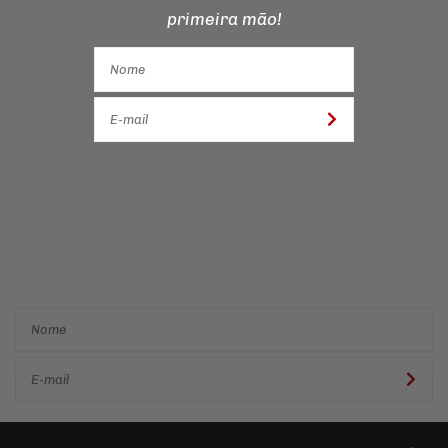
primeira mão!
Cadastre-se e receba ofertas
e descontos
exclusivos em
primeira mão!