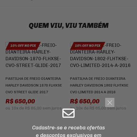
QUEM VIU, VIU TAMBÉM
10% OFF NO PIX
10% OFF NO PIX
PASTILHA DE FREIO DIANTEIRA
PASTILHA DE FREIO DIANTEIRA
HARLEY DAVIDSON 1870 FLHXSE
HARLEY DAVIDSON 1802 FLHTKSE
CVO STREET GLIDE 2017
CVO LIMITED 2014 A 2016
R$ 650,00
R$ 650,00
ou
10x
de
R$ 65,00
sem juros
ou
10x
de
R$ 65,00
sem juros
D
E
Cadastre-se e receba ofertas
R
e descontos
exclusivos em