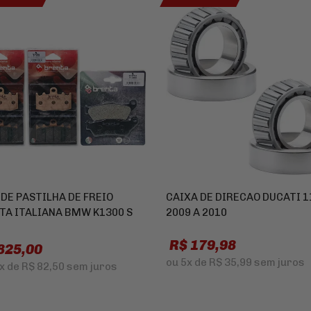
 DE PASTILHA DE FREIO
CAIXA DE DIRECAO DUCATI 1
TA ITALIANA BMW K1300 S
2009 A 2010
R$ 179,98
825,00
ou
5x
de
R$ 35,99
sem juros
x
de
R$ 82,50
sem juros