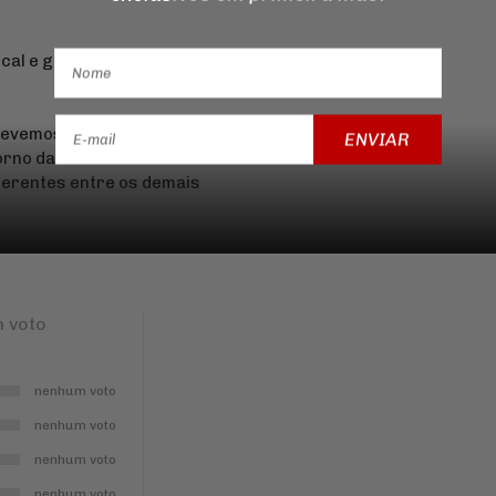
cal e guia do imposto junto
devemos buscar a base legal
ENVIAR
torno da consulta contará até
iferentes entre os demais
 voto
nenhum voto
nenhum voto
nenhum voto
nenhum voto