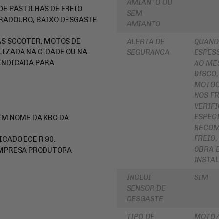
AMIANTO OU
PARA
E PASTILHAS DE FREIO
ROLAMENTOS
SEM
BOLSA
RADOURO, BAIXO DESGASTE
DE
AMIANTO
RETENTOR
TANQUE
DE
BENGALA
AS SCOOTER, MOTOS DE
ALERTA DE
QUAND
INTERCOMUNICADOR
LIZADA NA CIDADE OU NA
SEGURANCA
ESPESS
DISCO
PROTETOR
DE
 INDICADA PARA
AO ME
DE
FREIO
DISCO,
MÃO
DISCO
MOTOC
PROTETOR
DE
NOS FR
DE
EMBREAGEM
MOTOR
VERIF
BUCHA
ESPECI
 EM NOME DA KBC DA
REFORÇO
DA
DE
RECOM
COROA
QUADRO
COXIM
FREIO
ICADO ECE R 90.
OBRA 
CAPA
EMPRESA PRODUTORA
RETROVISORES
PARA
INSTA
MOTO
LONA
DE
INCLUI
SIM
ALFORGE
FREIO
SENSOR DE
AUXILIAR
SUSPENSÃO
DESGASTE
DE
PARTIDA
EMBREAGEM
TIPO DE
MOTO/