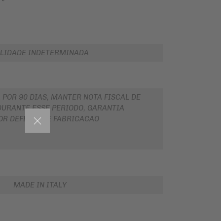
LIDADE INDETERMINADA
 POR 90 DIAS, MANTER NOTA FISCAL DE
URANTE ESSE PERIODO, GARANTIA
OR DEFEITO DE FABRICACAO
MADE IN ITALY