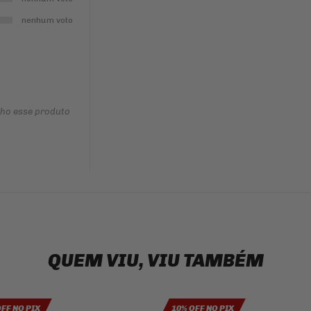
nenhum voto
nho esse produto
QUEM VIU, VIU TAMBÉM
OFF NO PIX
10% OFF NO PIX