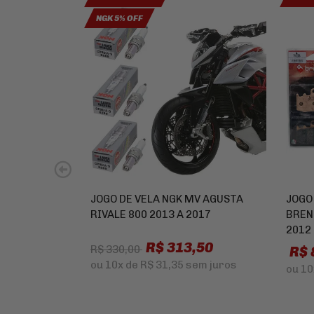
NGK 5% OFF
JOGO DE VELA NGK MV AGUSTA
JOGO
RIVALE 800 2013 A 2017
BREN
2012
R$ 313,50
R$ 
R$ 330,00
ou
10x
de
R$ 31,35
sem juros
ou
10