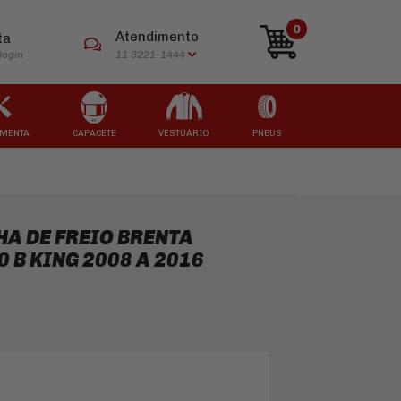
0
Atendimento
ta
login
11 3221-1444
MENTA
CAPACETE
VESTUÁRIO
PNEUS
ARCAS
ARCAS
ARCAS
ARCAS
ARCAS
HA DE FREIO BRENTA
0 B KING 2008 A 2016