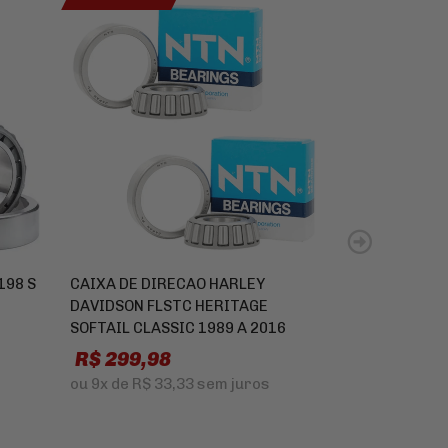
198 S
CAIXA DE DIRECAO HARLEY
CAIXA DE DI
DAVIDSON FLSTC HERITAGE
2013 A 2018
SOFTAIL CLASSIC 1989 A 2016
R$ 259,8
R$ 299,98
ou
8x
de
R$ 3
ou
9x
de
R$ 33,33
sem juros