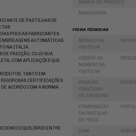
MARCA DO PRODUTO
LUBRIFICANTES
SLIDER
JUNTA
MONTADORA
DE
FRISO
RICANTE DE PASTILHAS DE
MOTOR
DE
E
RODA
ETAS
FICHA TÉCNICAS
SIMILAR
A DAS POUCAS FABRICANTES
REDE
PINHÃO
/
O E EMBREAGENS AUTOMÁTICAS
MODELO DA
SERIES
ARANHA
O NA ITÁLIA.
PASTILHA
/ELÁSTICO
FILTRO
/
 DE FRICÇÃO, CUJO SUA
DE
CÓDIGO OU
BR312
FITA
ÓLEO
ETA, COM APLICAÇÕES QUE
NUMERO DA
BAÚ
BATERIAS
PASTILHA
/
PRODUTOS, TANTO EM
BAULETOS
KIT
 RIGOROSAS CERTIFICAÇÕES
/
COROA
POSIÇÃO
DIANT
MALAS
E
E DE ACORDO COM A NORMA
DIANTEIRA
LATERAIS
PINHAO
OU TRASEIRA
BAGAGEIRO
KIT
/
RELAÇÃO
COMPOSIÇÃO
PASTIL
SUPORTE
-
DA PASTILHA
DE
TRANSMISSÃO
BAÚ
DE FREIO
CABOS
FLANGE
DE
RECENDO EQUILÍBRIO ENTRE
COM
SEM A
DE
COMANDO
FIXAÇÃO