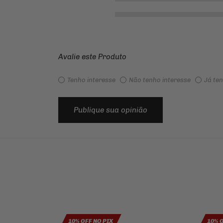
Avalie este Produto
Tenho interesse
Não tenho interesse
Já te
Publique sua opinião
10% OFF NO PIX
10% 