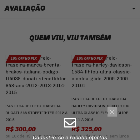
AVALIAÇÃO
QUEM VIU, VIU TAMBÉM
10% OFF NO PIX
10% OFF NO PIX
C
9
PASTILHA DE FREIO TRASEIRA
PASTILHA DE FREIO TRASEIRA
HARLEY DAVIDSON 1690 FLHTCU
DUCATI 848 STREETFIHTER 2012 A
ULTRA CLASSIC ELECTRA GLIDE
2015
2011 A 2016
R$ 300,00
R$ 325,00
ou
10x
de
R$ 30,00
sem juros
ou
10x
de
R$ 32,50
sem juros
Cadastre-se e receba ofertas