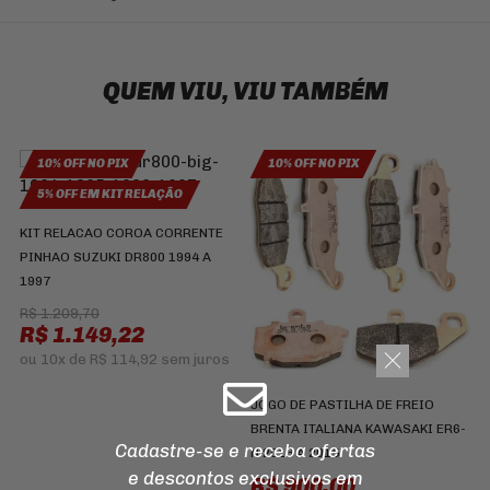
QUEM VIU, VIU TAMBÉM
10% OFF NO PIX
10% OFF NO PIX
5% OFF EM KIT RELAÇÃO
KIT RELACAO COROA CORRENTE
R
PINHAO SUZUKI DR800 1994 A
A
1997
R$ 1.209,70
R$ 1.149,22
ou
10x
de
R$ 114,92
sem juros
JOGO DE PASTILHA DE FREIO
BRENTA ITALIANA KAWASAKI ER6-
Cadastre-se e receba ofertas
N 2013 A 2015
e descontos
exclusivos em
R$ 900,00