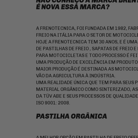
NÃO CONHEÇO A MARCA BRENT
É NOVA ESSA MARCA?
A FRENOTECNICA, FOI FUNDADA EM 1982, FAB
FREIO NA ITÁLIA PARA O SETOR DE MOTOCICL
HOJE A FRENOTECNICA TEM 30 ANOS, E É UM
DE PASTILHAS DE FREIO , SAPATAS DE FREI
PARA MOTOCICLETAS E TODO PROCESSO É FEIT
UMA PRODUÇÃO DE EXCELÊNCIA EM PRODUTOS
MAIOR PRODUÇÃO É DESTINADA AS MOTOCICL
VÃO DA AGRICULTURA À INDÚSTRIA.
UMA REALIDADE ÚNICA QUE TEM PARA SEUS 
MATERIAL ORGÂNICO COMO SINTERIZADO, AS
DA TÜV ABE E SEUS PROCESSOS DE QUALIDAD
ISO 9001: 2008.
PASTILHA ORGÂNICA
A MELHOR OPÇÃO EM PASTILHA DE FREIO OFE