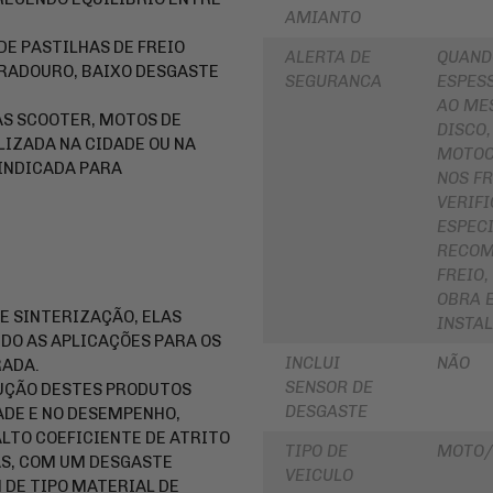
AMIANTO
PARA
ROLAMENTOS
BOLSA
E PASTILHAS DE FREIO
DE
RETENTOR
ALERTA DE
QUAND
TANQUE
RADOURO, BAIXO DESGASTE
DE
SEGURANCA
ESPESS
BENGALA
INTERCOMUNICADOR
AO ME
AS SCOOTER, MOTOS DE
DISCO
DISCO,
PROTETOR
DE
LIZADA NA CIDADE OU NA
DE
MOTOC
FREIO
 INDICADA PARA
MÃO
NOS FR
DISCO
VERIF
PROTETOR
DE
DE
EMBREAGEM
ESPECI
MOTOR
RECOM
BUCHA
REFORÇO
DA
FREIO
DE
COROA
OBRA 
QUADRO
COXIM
 SINTERIZAÇÃO, ELAS
INSTA
CAPA
RETROVISORES
DO AS APLICAÇÕES PARA OS
PARA
INCLUI
NÃO
RADA.
MOTO
LONA
SENSOR DE
DUÇÃO DESTES PRODUTOS
DE
ALFORGE
FREIO
DESGASTE
DE E NO DESEMPENHO,
LTO COEFICIENTE DE ATRITO
AUXILIAR
SUSPENSÃO
TIPO DE
MOTO/
DE
AS, COM UM DESGASTE
PARTIDA
VEICULO
EMBREAGEM
M DE TIPO MATERIAL DE