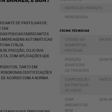
A BRAKES, É BOA?
LUBRIFICANTES
SLIDER
MARCA DO PRODUTO
JUNTA
DE
FRISO
MONTADORA
MOTOR
DE
E
RODA
RICANTE DE PASTILHAS DE
SIMILAR
ETAS
REDE
FICHA TÉCNICAS
PINHÃO
/
A DAS POUCAS FABRICANTES
ARANHA
O E EMBREAGENS AUTOMÁTICAS
CÓDIGO OU
BR309
/ELÁSTICO
FILTRO
/
DE
O NA ITÁLIA .
NUMERO DA
FITA
ÓLEO
 DE FRICÇÃO, CUJO SUA
PASTILHA
BAÚ
BATERIAS
ETA, COM APLICAÇÕES QUE
/
POSIÇÃO
DIANT
BAULETOS
KIT
DIANTEIRA
/
PRODUTOS, TANTO EM
COROA
OU TRASEIRA
MALAS
E
 RIGOROSAS CERTIFICAÇÕES
LATERAIS
PINHAO
E DE ACORDO COM A NORMA
COMPOSIÇÃO
PASTIL
BAGAGEIRO
KIT
DA PASTILHA
/
RELAÇÃO
SUPORTE
-
DE FREIO
DE
TRANSMISSÃO
BAÚ
COM
SEM A
CABOS
FLANGE
AMIANTO OU
DE
DE
COMANDO
SEM
RECENDO EQUILÍBRIO ENTRE
FIXAÇÃO