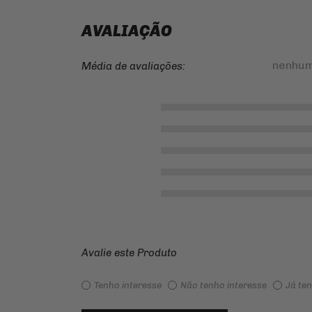
AVALIAÇÃO
nenhum
Média de avaliações:
Avalie este Produto
Tenho interesse
Não tenho interesse
Já te