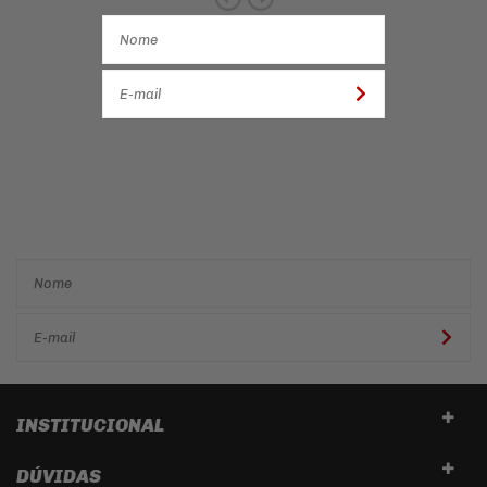
Cadastre-se e receba ofertas
e descontos
exclusivos em
primeira mão!
INSTITUCIONAL
DÚVIDAS