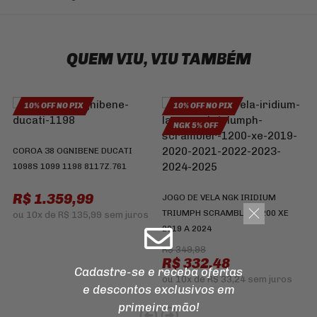
QUEM VIU, VIU TAMBÉM
10% OFF NO PIX
10% OFF NO PIX
NGK 5% OFF
COROA 38 OGNIBENE DUCATI
F
1098S 1099 1198 8117Z.761
6
2
R$ 1.359,99
JOGO DE VELA NGK IRIDIUM
R
TRIUMPH SCRAMBLER 1200 XE
ou
10x
de
R$ 135,99
sem juros
2019 A 2024
R$ 349,98
R$ 332,48
Cadastre-se e receba ofertas
ou
10x
de
R$ 33,24
sem juros
e descontos
exclusivos em
primeira mão!