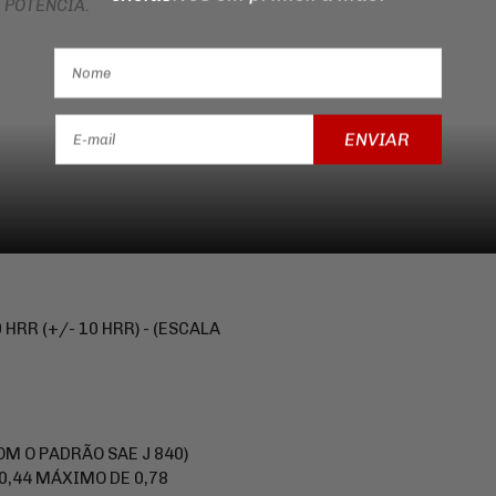
 POTÊNCIA.
ENVIAR
0 HRR (+/- 10 HRR) - (ESCALA
M O PADRÃO SAE J 840)
0,44 MÁXIMO DE 0,78