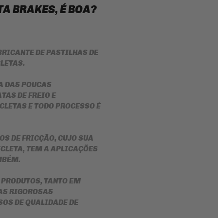
LUBRIFICANTES
A BRAKES, É BOA?
SLIDER
JUNTA
DE
FRISO
MOTOR
DE
E
RODA
SIMILAR
BRICANTE DE PASTILHAS DE
REDE
CLETAS.
PINHÃO
/
ARANHA
/ELÁSTICO
FILTRO
MA DAS POUCAS
/
DE
FITA
ÓLEO
TAS DE FREIO E
LETAS E TODO PROCESSO É
BAÚ
BATERIAS
/
BAULETOS
KIT
/
COROA
MALAS
S DE FRICÇÃO, CUJO SUA
E
LATERAIS
PINHAO
CLETA, TEM A APLICAÇÕES
MBÉM.
BAGAGEIRO
KIT
/
RELAÇÃO
SUPORTE
-
 PRODUTOS, TANTO EM
DE
TRANSMISSÃO
BAÚ
AS RIGOROSAS
CABOS
SOS DE QUALIDADE DE
FLANGE
DE
DE
COMANDO
FIXAÇÃO