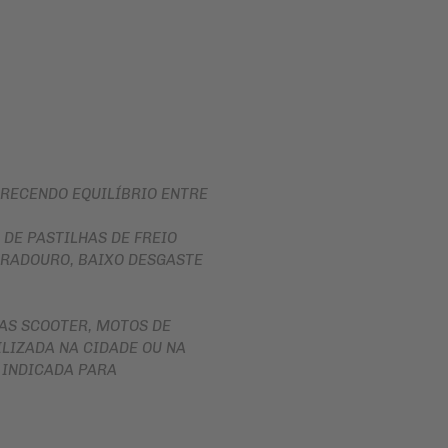
PARA
ROLAMENTOS
BOLSA
DE
RETENTOR
TANQUE
DE
BENGALA
INTERCOMUNICADOR
DISCO
PROTETOR
DE
DE
FREIO
MÃO
DISCO
PROTETOR
DE
ERECENDO EQUILÍBRIO ENTRE
DE
EMBREAGEM
MOTOR
BUCHA
DE PASTILHAS DE FREIO
REFORÇO
DA
RADOURO, BAIXO DESGASTE
DE
COROA
QUADRO
COXIM
CAPA
RETROVISORES
PARA
 AS SCOOTER, MOTOS DE
MOTO
LONA
ILIZADA NA CIDADE OU NA
DE
ALFORGE
 INDICADA PARA
FREIO
AUXILIAR
SUSPENSÃO
DE
PARTIDA
EMBREAGEM