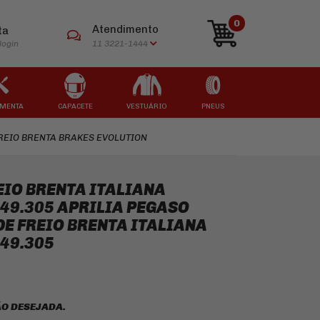
0
Atendimento
ta
login
11 3221-1444
MENTA
CAPACETE
VESTUÁRIO
PNEUS
REIO BRENTA BRAKES EVOLUTION
ARCAS
ARCAS
ARCAS
ARCAS
ARCAS
EIO BRENTA ITALIANA
49.305 APRILIA PEGASO
 DE FREIO BRENTA ITALIANA
49.305
O DESEJADA.