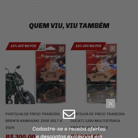
QUEM VIU, VIU TAMBÉM
10% OFF NO PIX
10% OFF NO PIX
B
Y
PASTILHA DE FREIO TRASEIRA
PASTILHA DE FREIO TRASEIRA
BRENTA KAWASAKI Z650 2017 A
DUCATI 1200 MULTISTRADA
2024
ENDURO 2016 A 2019
Cadastre-se e receba ofertas
R$ 300,00
R$ 300,00
e descontos
exclusivos em