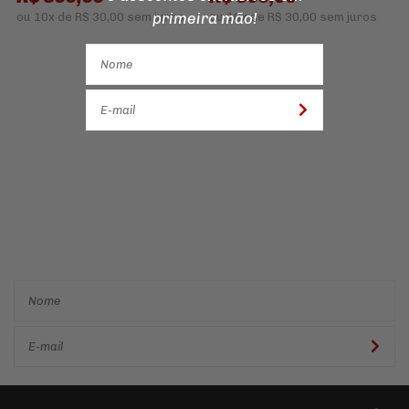
primeira mão!
ou
10x
de
R$ 30,00
sem juros
ou
10x
de
R$ 30,00
sem juros
Cadastre-se e receba ofertas
e descontos
exclusivos em
primeira mão!