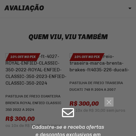
AVALIAÇÃO
QUEM VIU, VIU TAMBÉM
10% OFF NO PIX
10% OFF NO PIX
PASTILHA DE FREIO TRASEIRA
DUCATI 749 R 2004 A 2007
P
PASTILHA DE FREIO DIANTEIRA
B
R$ 300,00
BRENTA ROYAL ENFIED CLASSIC
350 2022 A 2024
ou
10x
de
R$ 30,00
sem juros
R$ 300,00
ou
10x
de
R$ 30,00
sem juros
Cadastre-se e receba ofertas
e descontos
exclusivos em